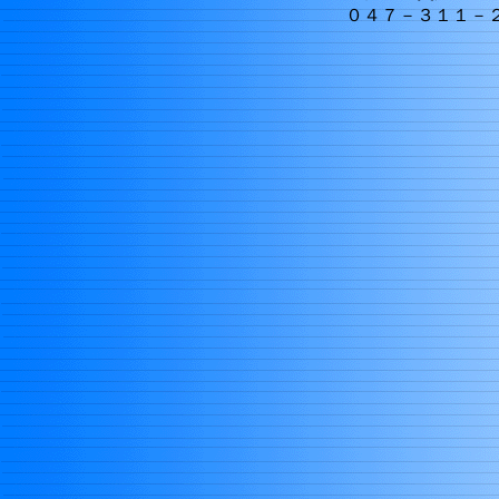
０４７－３１１－