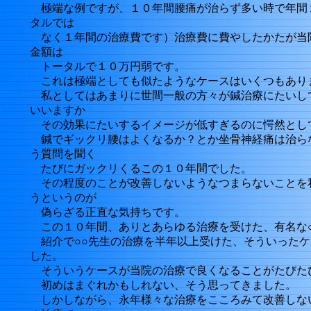
極端な例ですが、１０年間腰痛が治らず多い時で年間
タルでは
なく１年間の治療費です）治療費に費やしたかたが当
金額は
トータルで１０万円弱です。
これは極端としても似たようなケースはいくつもあり
私としてはあまりに世間一般の方々が鍼治療にたいし
いいますか
その効果にたいするイメージが低すぎるのに愕然とし
鍼でギックリ腰はよくなるか？とか坐骨神経痛は治ら
う質問を聞く
たびにガックリくるこの１０年間でした。
その程度のことが改善しないようなつまらないことを
うというのが
偽らざる正直な気持ちです。
この１０年間、ありとあらゆる治療を受けた、有名な○
紹介で○○先生の治療を半年以上受けた、そういったケ
した。
そういうケースが当院の治療で良くなることがたびた
初めはまぐれかもしれない、そう思ってきました。
しかしながら、永年様々な治療をこころみて改善しな