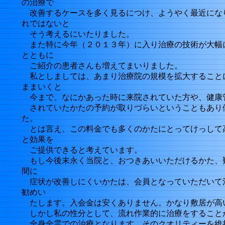
の治療で
改善するケースを多く見るにつけ、ようやく最近にな
れではないと
そう考えるにいたりました。
また特に今年（２０１３年）に入り治療の技術が大幅
とともに
ご紹介の患者さんも増えてまいりました。
私としましては、あまり治療院の規模を拡大すること
ままいくと
今まで、なにかあった時に来院されていた方や、健康
されていたかたの予約が取りづらいということもあり
た。
とは言え、この料金でも多くのかたにとってけっして
と効果を
ご提供できると考えています。
もし今後末永く当院と、おつきあいいただけるかた、
間に
症状が改善しにくいかたは、会員となっていただいて
勧めい
たします。入会金は安くありません。かなり敷居が高
しかし私の性分として、流れ作業的に治療をすること
全身全霊での治療となります。そのクオリティーを維