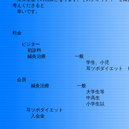
考えくださると
幸いです。
料金
ビジター
初診料 ２２
鍼灸治療 一般 ９
学生、小児 ５
耳ツボダイエット 1回 
会員
鍼灸治療 一般 ５
大学生等 ４５
中高生 ３０
小学生以 ２０
耳ツボダイエット １
入会金 ３２４