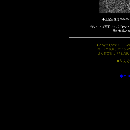
◆上記画像は2004
当サイトは画面サイズ「1024
動作確認／
Copyright© 2000-201
当ＨＰで使用している全
また非営利なＨＰに限り
■きんぐの部
◆
mus