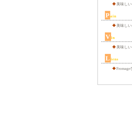
美味しい
P
ain
美味しい
V
in
美味しい
L
iens
Froma