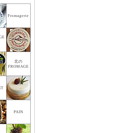
Fromagerie
GE
房
北の
FROMAGE
RT
PAIN