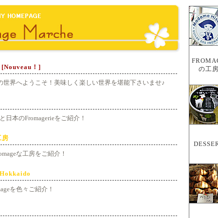
FROMA
[
Nouveau！
]
の工
ageの世界へようこそ！美味しく楽しい世界を堪能下さいませ♪
日本のFromagerieをご紹介！
工房
DESSE
omageな工房をご紹介！
 Hokkaido
mageを色々ご紹介！