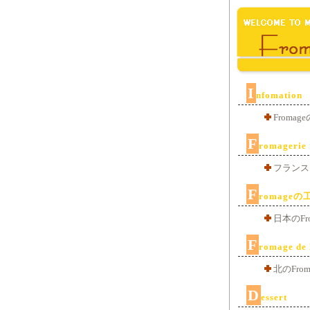
I
nfomation
From
F
romagerie
フランスと
F
romageの
日本のFr
F
romage de
北のFro
D
essert