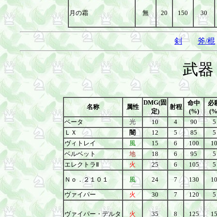
月の霜
無
20
150
30
剣
斧/棍
武器
DMG(固
命中
必
名称
属性
射程
定)
(%)
(%
ベータ
光
10
4
90
5
ＬＸ
闇
12
5
85
5
ヴィトレイ
風
15
6
100
1
ベルベット
地
18
6
95
5
エレクトラⅡ
火
25
6
105
5
Ｎｏ．２１０１
風
24
7
130
1
ヴァイパー
火
30
7
120
5
ヴァイパー・デルタ
火
35
8
125
1