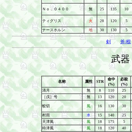
Ｎｏ．０４００
無
25
135
10
ティグリス
火
28
120
5
ナースホルン
地
30
130
5
剣
斧/棍
武器
命中
必殺
名称
属性
STR
(%)
(%)
清月
無
8
110
25
［戊］号
無
13
120
20
蛟切
風
16
130
30
村雨
水
15
140
25
天津風
風
18
175
5
時津風
風
18
120
40