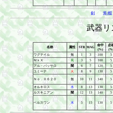
剣
斧/棍
武器リ
命中
必
名称
属性
STR
MAG
(%)
(%
ワグテイル
無
1
3
100
5
ＭｋⅩ
風
3
5
100
5
アル・バッサロ
闇
6
7
120
5
ユミーナ
火
8
9
130
5
Ｎｏ．０６２０
無
10
11
140
5
オルキロス
水
8
13
130
5
ルスキニアン
闇
12
13
140
5
ベルスワン
水
5
15
130
5