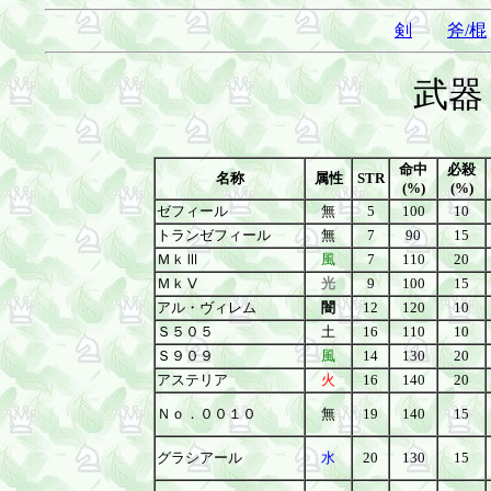
剣
斧/棍
武器
命中
必殺
名称
属性
STR
(%)
(%)
ゼフィール
無
5
100
10
トランゼフィール
無
7
90
15
ＭｋⅢ
風
7
110
20
ＭｋⅤ
光
9
100
15
アル・ヴィレム
闇
12
120
10
Ｓ５０５
土
16
110
10
Ｓ９０９
風
14
130
20
アステリア
火
16
140
20
Ｎｏ．００１０
無
19
140
15
グラシアール
水
20
130
15