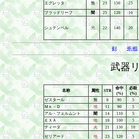
エグレッタ
無
23
150
25
ブラッドリーフ
闇
25
120
10
シュテンベル
光
22
140
20
剣
斧/棍
武器リ
命中
必殺
名称
属性
STR
(%)
(%)
ゼスタール
無
8
90
5
Ｍｋ－Ｄ
地
11
90
5
アル・フェルムント
闇
14
110
5
ＥＸＡ
地
19
100
5
ティーダ
火
21
130
10
ゼリアード
地
23
120
5