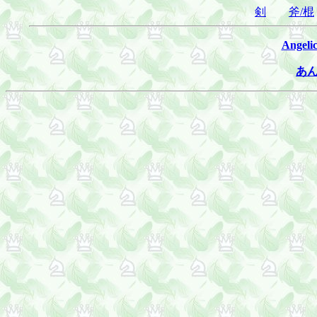
剣
斧/棍
Angel
あ