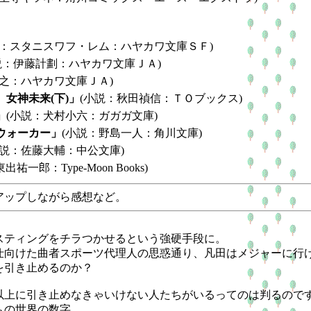
説：スタニスワフ・レム：ハヤカワ文庫ＳＦ)
説：伊藤計劃：ハヤカワ文庫ＪＡ)
浩之：ハヤカワ文庫ＪＡ)
女神未来(下)」
(小説：秋田禎信：ＴＯブックス)
」
(小説：犬村小六：ガガガ文庫)
ウォーカー」
(小説：野島一人：角川文庫)
小説：佐藤大輔：中公文庫)
出祐一郎：Type-Moon Books)
ップしながら感想など。
ティングをチラつかせるという強硬手段に。
向けた曲者スポーツ代理人の思惑通り、凡田はメジャーに行
を引き止めるのか？
上に引き止めなきゃいけない人たちがいるってのは判るので
ムの世界の数字。