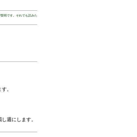
が賢明です。それでも読みた
ます。
濁し週にします。