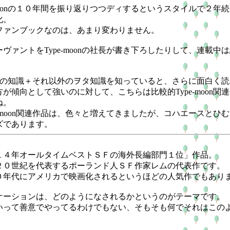
moonの１０年間を振り返りつつディするというスタイルで２年
化。
ァンブックなのは、あまり変わりません。
ァントをType-moonの社長が書き下ろしたりして、連載中
oonの知識＋それ以外のヲタ知識を知っていると、さらに面白く
が傾向として強いのに対して、こちらは比較的Type-moon関
ね。
-moon関連作品は、色々と増えてきましたが、コハエースとひ
ズであります。
４年オールタイムベストＳＦの海外長編部門１位」作品。
０世紀を代表するポーランド人ＳＦ作家レムの代表作です。
年代にアメリカで映画化されるというほどの人気作でもあり
ーションは、どのようになされるかというのがテーマです。
って善意でやってるわけでもない、そもそも何でそれはこの