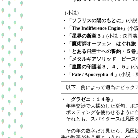
（小説）
・「ソラリスの陽のもとに」
(小
・「The Indifference Engine」
(小
・「星界の断章３」
(小説：森岡
・「魔術師オーフェン はぐれ旅 
・「とある飛空士への誓約・５巻
・「メタルギアソリッド ピース
・「皇国の守護者３、４、５」
(
・「Fate / Apocrypha ４」
(小説：東
以下、例によって適当にピックア
・「グラゼニ：１４巻」
年棒交渉で大揉めした挙句、ポス
ポスティングを使わせるように仕
それとも、スパイダースは凡田
その年の数字だけ見たら、凡田以
手の数字がもう何というか、ゲー