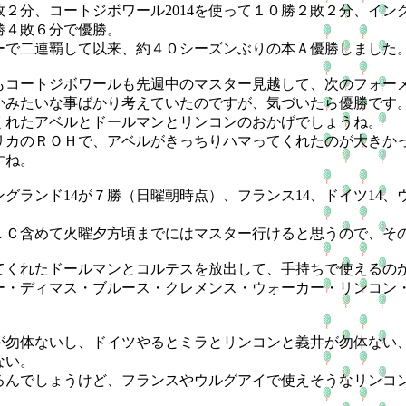
２分、コートジボワール2014を使って１０勝２敗２分、イング
勝４敗６分で優勝。
で二連覇して以来、約４０シーズンぶりの本Ａ優勝しました
コートジボワールも先週中のマスター見越して、次のフォー
かみたいな事ばかり考えていたのですが、気づいたら優勝です
れたアベルとドールマンとリンコンのおかげでしょうね。
カのＲＯＨで、アベルがきっちりハマってくれたのが大きか
すね。
ランド14が７勝（日曜朝時点）、フランス14、ドイツ14、ウ
ＬＣ含めて火曜夕方頃までにはマスター行けると思うので、そ
くれたドールマンとコルテスを放出して、手持ちで使えるの
ー・ディマス・ブルース・クレメンス・ウォーカー・リンコン
勿体ないし、ドイツやるとミラとリンコンと義井が勿体ない
ない。
んでしょうけど、フランスやウルグアイで使えそうなリンコ