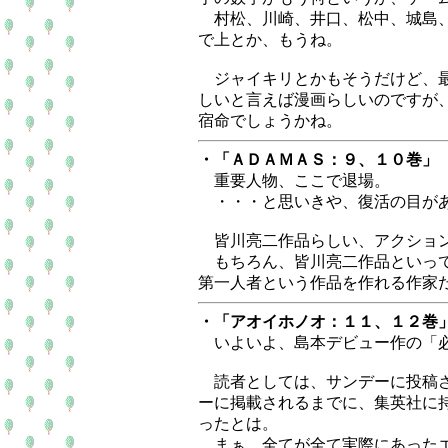
村松、川崎、井口、松中、城島、
で上とか、もうね。
ジャイキリとかもそうだけど、最
しいと言えば漫画らしいのですが
宿命でしょうかね。
・「ＡＤＡＭＡＳ：９、１０巻」
重要人物、ここで退場。
・・・と思いきや、復活の目があ
皆川亮二作品らしい、アクション
もちろん、皆川亮二作品といって
第一人者という作品を作れる作家
・「アオイホノオ：１１、１２巻
いよいよ、島本デビュー作の「必
読者としては、サンデーに投稿さ
ーに掲載されるまでに、集英社に
ったとは。
まぁ、全てが全て実際にあったエ