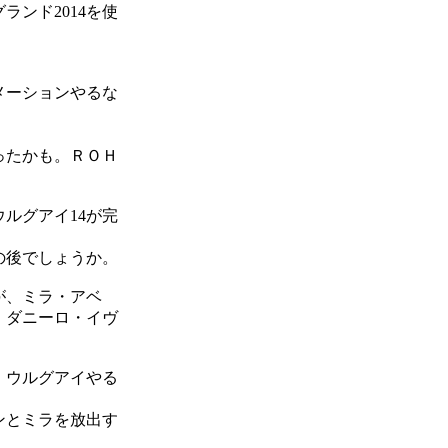
ランド2014を使
。
メーションやるな
。
ったかも。ＲＯＨ
ルグアイ14が完
の後でしょうか。
が、ミラ・アベ
・ダニーロ・イヴ
、ウルグアイやる
ンとミラを放出す