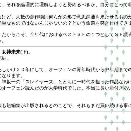
、それを論理的に理解しようと努めるべきか、自分にとって
けど、大抵の創作物は何らかの形で意思疎通を果たせるもの
単なものではないんじゃないの？という命題を突き付けてき
だからこそ、全年代におけるベストＳＦの１つとしてＳＦ読
う。
女神未来(下)」
完結。
しかけ２０年にして、オーフェンの青年時代から中年期まで
になります。
神坂一の「スレイヤーズ」とともに一時代を担った作品なわ
のオーフェン読んだのが大学時代でした。本当に長いお付きあ
も短編集が出版されるとのことで、それもまだ買い続ける事