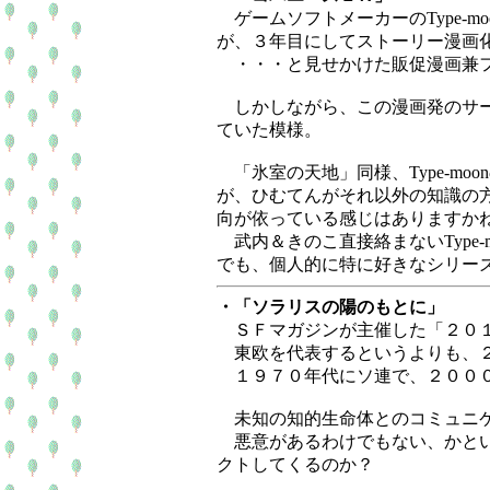
ゲームソフトメーカーのType-
が、３年目にしてストーリー漫画
・・・と見せかけた販促漫画兼フ
しかしながら、この漫画発のサーヴ
ていた模様。
「氷室の天地」同様、Type-m
が、ひむてんがそれ以外の知識の方
向が依っている感じはありますか
武内＆きのこ直接絡まないType
でも、個人的に特に好きなシリー
・「ソラリスの陽のもとに」
ＳＦマガジンが主催した「２０１
東欧を代表するというよりも、２
１９７０年代にソ連で、２０００
未知の知的生命体とのコミュニケ
悪意があるわけでもない、かとい
クトしてくるのか？