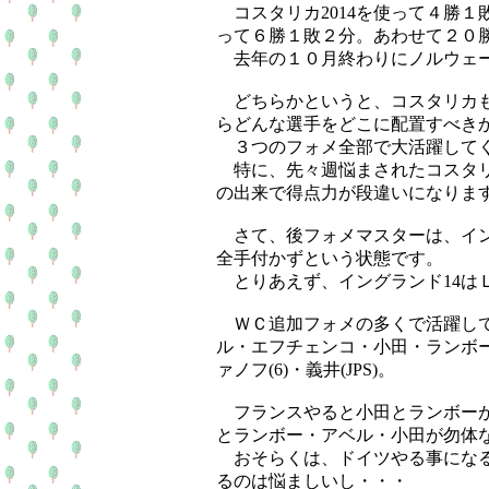
コスタリカ2014を使って４勝１敗
って６勝１敗２分。あわせて２０
去年の１０月終わりにノルウェー
どちらかというと、コスタリカも
らどんな選手をどこに配置すべき
３つのフォメ全部で大活躍してく
特に、先々週悩まされたコスタリ
の出来で得点力が段違いになりま
さて、後フォメマスターは、イング
全手付かずという状態です。
とりあえず、イングランド14は
ＷＣ追加フォメの多くで活躍して
ル・エフチェンコ・小田・ランボ
ァノフ(6)・義井(JPS)。
フランスやると小田とランボーが
とランボー・アベル・小田が勿体
おそらくは、ドイツやる事になる
るのは悩ましいし・・・