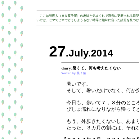
ここは管理人（ＨＮ菓子屋）の趣味と気まぐれで適当に更新される日記
い方は、ヒマでヒマでどうしようもない時等に趣味に合った話題を見つけ
27
.July.2014
diary:暑くて、何も考えたくない
Written by 菓子屋
暑いです。
そして、暑いだけでなく、何か突
今日も、歩いて７，８分のところ
びしょ濡れになりながら帰ってき
もう、外歩きたくないし、あまり
たった、３カ月の割には、それな