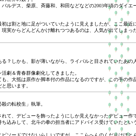
バルデス、柴原、斉藤和、和田などなどの2003年頃のダイエ
初は割と地に足がついていたように見えましたが、ここ最近
、現実からどんどんかけ離れつつあるのは、人気が出てしまっ
る？しかも、影が薄いながら、ライバルと目されていたあの
活劇＆青春群像劇化してきました。
も、大抵は原作か脚本付の作品になるのですが、この手の作
だと思います。
」
殺の転校生」執筆。
れて、デビューを飾ったようにしか見えなかったデビュー作
持ち込みして、北斗の拳の担当者にアドバイス受けていたとい
ピソードではないらしいですが、ここらへんのくだりはほと