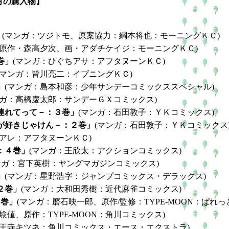
月の購入物】
」
(マンガ：ツジトモ、原案協力：綱本将也：モーニングＫＣ)
：原作・森高夕次、画・アダチケイジ：モーニングＫＣ)
巻」
(マンガ：ひぐちアサ：アフタヌーンＫＣ)
(マンガ：皆川亮二：イブニングＫＣ)
」
(マンガ：島本和彦：少年サンデーコミックススペシャル)
ンガ：高橋慶太郎：サンデーＧＸコミックス)
連れてって－：３巻」
(マンガ：石田敦子：ＹＫコミックス)
が好きじゃけん－：２巻」
(マンガ：石田敦子：ＹＫコミックス
モアレ：アフタヌーンＫＣ)
：４巻」
(マンガ：王欣太：アクションコミックス)
ンガ：宮下英樹：ヤングマガジンコミックス)
」
(マンガ：星野浩字：ジャンプコミックス・デラックス)
２巻」
(マンガ：大和田秀樹：近代麻雀コミックス)
：７巻」
(マンガ：磨石映一郎、原作/監修：TYPE-MOON：ぱれっ
験値、原作：TYPE-MOON：角川コミックス)
天王寺キツネ：角川コミックス・エース・エクストラ)