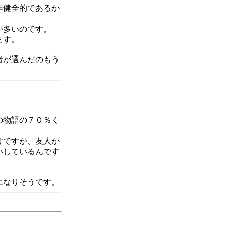
非健全的であるか
が多いのです。
ます。
者が選んだのもう
の物語の７０％く
けですが、友人か
いしているんです
になりそうです。