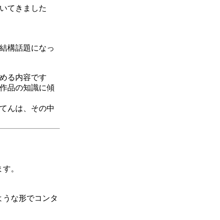
続いてきました
は結構話題になっ
読める内容です
連作品の知識に傾
むてんは、その中
ます。
ような形でコンタ