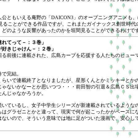
ともいえる庵野の「DAICON3」のオープニングアニメも
見ることができる作品ですが、これまたガイナックス創世時代
、どのような反響があったのかを垣間見ることができるわけで
連れてって－：３巻」
が好きじゃけん－：２巻」
る前後に連載された、広島カープを応援する人たちのヒュー
巻で完結。
らいで連載終了となりましたが、星形くんとかミッキーとか
じゃないかなーとか思いつつ・・・前田智の引退＆広島ＣＳ出
たんじゃなかろうか。
いているし、女子中学生シリーズが新連載されているような
ちはグラゼニとかと違って、現実で何が起こったかがベースに
はないので、そういう意味では地に足がついた漫画で、安心し