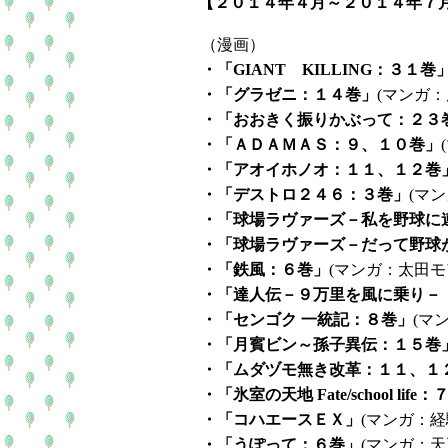
【２０１４年４月～２０１４年７
（漫画）
・「GIANT KILLING：３１巻
・「グラゼニ：１４巻」
(マンガ
・「おおきく振りかぶって：２３
・「ＡＤＡＭＡＳ：９、１０巻」
・「アオイホノオ：１１、１２巻
・「デストロ２４６：３巻」
(マ
・「球場ラヴァーズ－私を野球に
・「球場ラヴァーズ－だって野球
・「鉄風：６巻」
(マンガ：太田
・「達人伝－９万里を風に乗り－
・「センゴク 一統記：８巻」
(マ
・「月賓ビン～孫子異伝：１５巻
・「ムダヅモ無き改革：１１、１
・「氷室の天地 Fate/school life
・「コハエースＥＸ」
(マンガ：経
・「うぽって：６巻」
(マンガ：