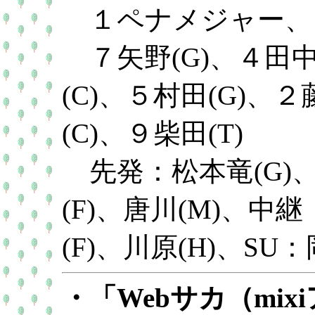
１ペナメジャー、
７矢野(G)、４田中(
(C)、５村田(G)、
(C)、９柴田(T)
先発：松本竜(G)、歳
(F)、唐川(M)、中継
(F)、川原(H)、SU
・「Webサカ（mix