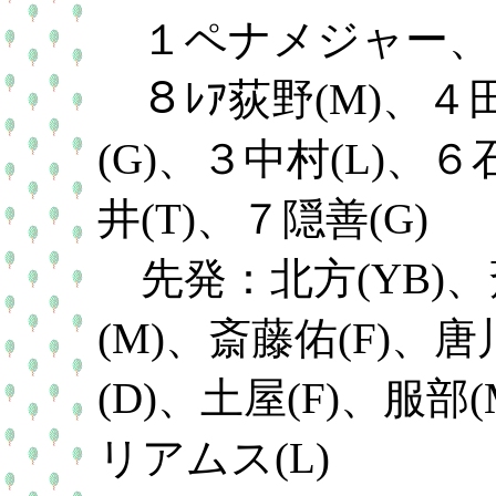
１ペナメジャー、
８ﾚｱ荻野(M)、４田
(G)、３中村(L)、６
井(T)、７隠善(G)
先発：北方(YB)、
(M)、斎藤佑(F)、
(D)、土屋(F)、服部
リアムス(L)