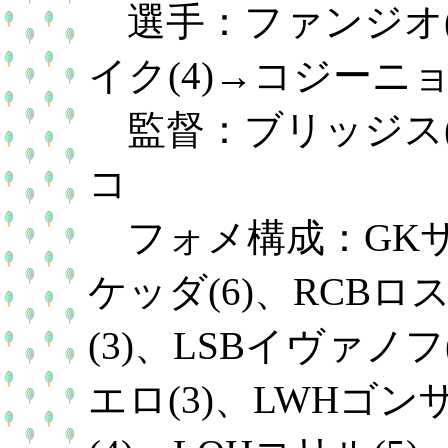
選手：ファンジオ(
イク(4)→コジーニ
監督：ブリッジス(
コ
フォメ構成：GKサン
ケッダ(6)、RCBロ
(3)、LSBイヴァノフ
エロ(3)、LWHゴン