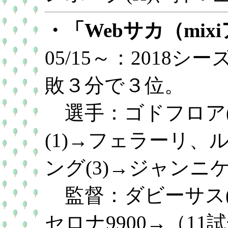
・「Webサカ（mix
05/15～：2018
敗３分で３位。
選手：ゴドフロア(
(1)→フェラーリ、
ング(3)→ジャンニ
監督：ダビーサス(
セロナ9900→（1