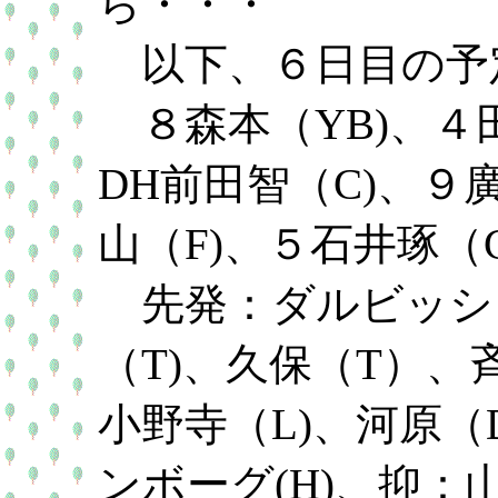
ら・・・
以下、６日目の予
８森本（YB)、４田
DH前田智（C)、９
山（F)、５石井琢（C
先発：ダルビッシュ
（T)、久保（T）、
小野寺（L)、河原（
ンボーグ(H)、抑：山