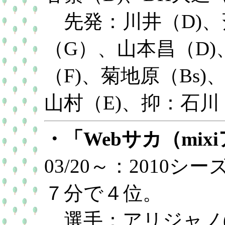
先発：川井（D)、
（G）、山本昌（D
（F)、菊地原（Bs)
山村（E)、抑：石川（
・「Webサカ（mix
03/20～：2010
７分で４位。
選手：アリジャノ(3