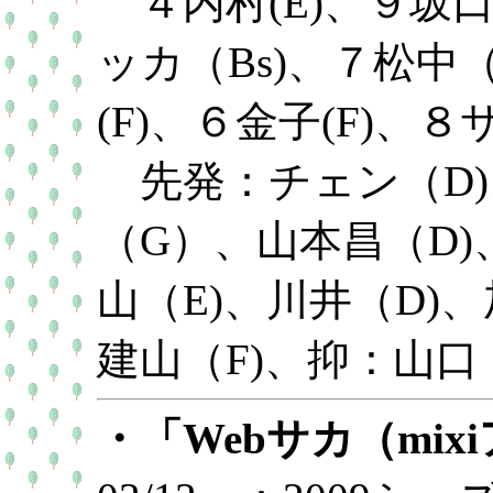
４内村(E)、９坂口(
ッカ（Bs)、７松中
(F)、６金子(F)、
先発：チェン（D)
（G）、山本昌（D
山（E)、川井（D)、
建山（F)、抑：山口
・「Webサカ（mix