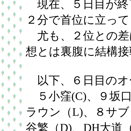
現在、５日目が終
２分で首位に立って
尤も、２位との差
想とは裏腹に結構接
以下、６日目のオ
５小窪(C)、９坂口(
ラウン（L)、８サブ
谷繁（D)、DH大道（