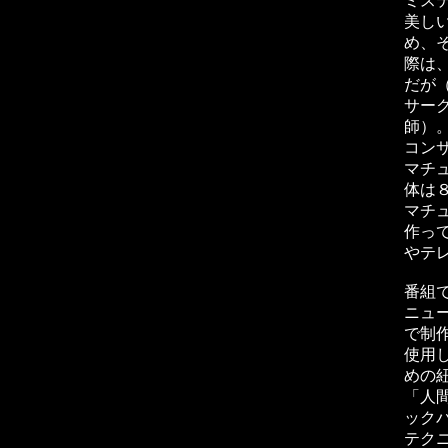
ミス
美し
め、
際は
だが
サー
師）
コン
マチ
体は
マチ
作っ
やテ
番組
ニュ
で制
使用
めの
「人
ック
テク