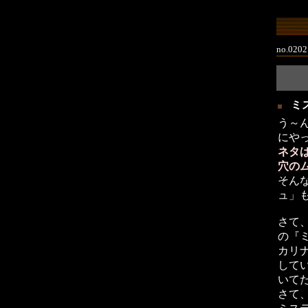
no.020
ミ
う～
にや
ネタ
穴の
そん
ュ」
さて
の『
カリ
して
いて
さて