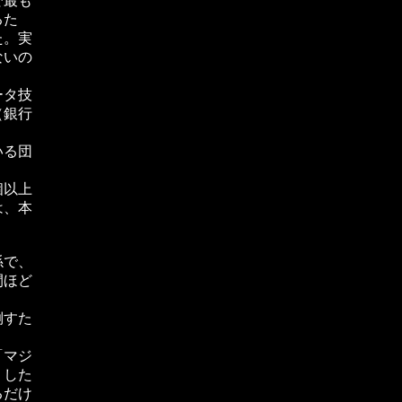
で最も
るた
た。実
ないの
ータ技
（銀行
いる団
個以上
は、本
係で、
間ほど
倒すた
「マジ
）した
るだけ