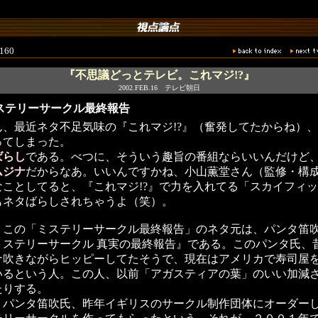
2160
『不思議どっとテレビ。これマジ!?』
2002.FEB.16 テレビ朝日
ステリーサークル最終報告
ん、最近ネタ不足気味の『これマジ!?』（奮発してたからね）
ってしまった。
ばらし
である。べつに、そういう趣旨の番組ならいいんだけど
ムジナ
だからなあ。いいんですかね、小山薫堂さん（監修・構
なことしてると、『これマジ!?』で力を入れてる「スカイフィ
もネタばらしされちゃうよ（笑）。
、この「ミステリーサークル最終報告」のネタ元は、パンタ笛
ミステリーサークル 真実の最終報告』である。このパンタ氏、
ナ吹きながらヒッピーしてたそうで、現在はアメリカで寿司屋
いるという人。この人、以前「アガスティアの葉」のいい加減
たりする。
、パンタ笛吹氏、昨年イギリスのサークル制作団体にオーダー