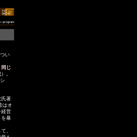
、つい
、
同じ
成）。
ッシ
吹氏著
昔はオ
を経営
さを暴
して、