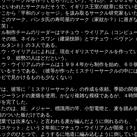
テリーサークルを作ってもらったという。それが、２００１年
いといわれたサークルだそうで、イギリス王室の紋章に似てい
そこから「平和のメッセージ」を汲み取るサークル研究家もい
、このマーク、パンタ氏の寿司屋のマーク（家紋か？）に過ぎ
（笑）。
クル制作チームのリーダーはマチュウ・ウイリアム（コンピュ
。その他、ネイル・スワン（建築技師）とマチュウ・ベヴァン
サルタント）の３人である。
ュウ・ウイリアムによれば、現在イギリスでサークルを作って
８～９、総勢25人ほどだという。
ュウ・ウイリアムのチームは１９９４年から制作を始め、６０
ているそうである。（彼等が作ったミステリーサークルの中に
レビで見かけるものも少なくない）
では、彼等に「ミステリーサークル」の作成を依頼。季節の関
ージーランドの麦畑を使用。かなり複雑な模様であるが、４時
作を完了した。
したのは、紐、メジャー、標識用の竿、小型電燈と、麦を踏み
紐のついた板だけである。
間業では出来ない」と言われる麦が編んだように倒れるのも、
バスケット」という２年前にマチュウ・ウイリアムが開発（？
ニックのひとつで、ようするに地道に編み込むように倒してい