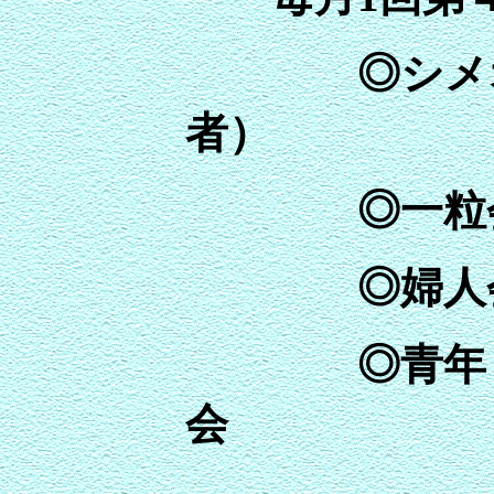
◎
シメ
者）
◎
一粒
◎婦
◎青年