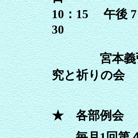
10：15 午後 
宮本義弘牧
究と祈りの会
★ 各部例会
毎月1回第