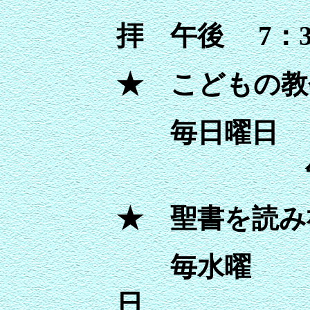
拝 午後 7：3
★ こどもの教
毎日
午前 
★ 聖書を読み
毎水曜
日