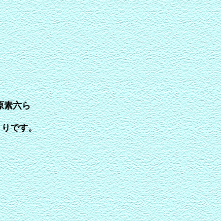
原素六ら
まりです。