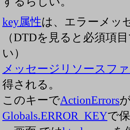
するらしい。
key属性
は、エラーメッ
（DTDを見ると必須項
い）
メッセージリソースファ
得される。
このキーで
ActionErrors
Globals.ERROR_KEY
で