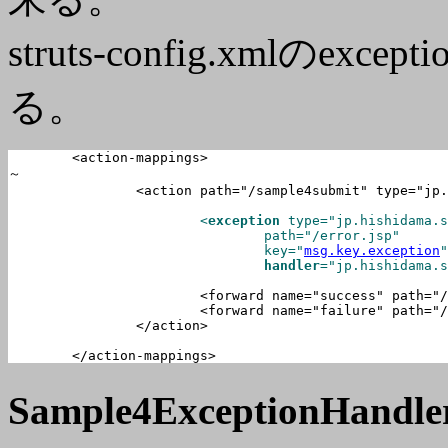
struts-config.xmlのexce
る。
	<action-mappings>

～

		<action path="/sample4submit" type="jp.hishidama.sample.struts.sample4.Sample4Action" name="sample4Form" scope="request">

			<
exception
 type="jp.hishidama.s
				path="/error.jsp"

				key="
msg.key.exception
"

handler
="jp.hishidama.s
			<forward name="success" path="/index.jsp" />

			<forward name="failure" path="/error.jsp" />

		</action>

	</action-mappings>
Sample4ExceptionHandle