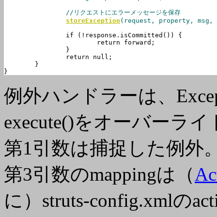
		//リクエストにエラーメッセージを保存

storeException
(request, property, msg, 
		if (!response.isCommitted()) {

			return forward;

		}

		return null;

	}

}
例外ハンドラーは、Except
execute()をオーバーラ
第1引数は捕捉した例外
第3引数のmappingは（
Ac
に）struts-config.x