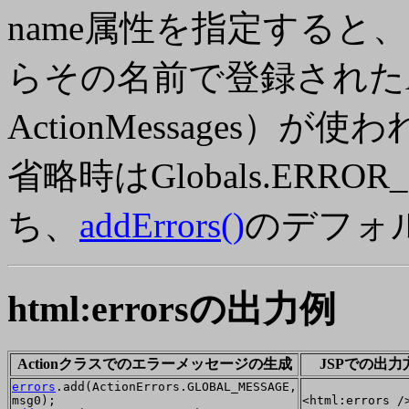
name属性
を指定すると
らその名前で登録されたAct
ActionMessages）が使
省略時はGlobals.ER
ち、
addErrors()
のデフォ
html:errorsの出力例
Actionクラスでのエラーメッセージの生成
JSPでの出力
errors
.add(ActionErrors.GLOBAL_MESSAGE,
msg0);
<html:errors /