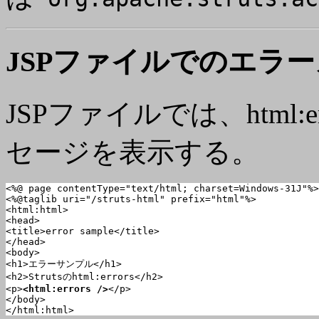
JSPファイルでのエラ
JSPファイルでは、html
セージを表示する。
<%@ page contentType="text/html; charset=Windows-31J"%>

<%@taglib uri="/struts-html" prefix="html"%>

<html:html>

<head>

<title>error sample</title>

</head>

<body>

<h1>エラーサンプル</h1>

<h2>Strutsのhtml:errors</h2>

<p>
<html:errors />
</p>

</body>

</html:html>