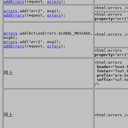
addErrors
(request,
errors
);
<html:errors /
errors
.add("
err1
", msg1);
<html:errors
addErrors
(request,
errors
);
property
="
err1
errors
.add(ActionErrors.GLOBAL_MESSAGE,
<html:errors /
msg0);
errors
.add("
err1
", msg1);
addErrors
(request,
errors
);
<html:errors
property
="
err1
<html:errors
header
="head.
footer
="foot.
同上
prefix
="pre.k
suffix
="suf.k
/>
同上
<html:errors /