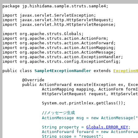
package jp.hishidama.sample.struts.sample4;

import javax.servlet.ServletException;

import javax.servlet.http.HttpServletRequest;

import javax.servlet.http.HttpServletResponse;

import org.apache.struts.Globals;

import org.apache.struts.action.ActionForm;

import org.apache.struts.action.ActionForward;

import org.apache.struts.action.ActionMapping;

import org.apache.struts.action.ActionMessage;

import org.apache.struts.action.ExceptionHandler;

import org.apache.struts.config.ExceptionConfig;

public class 
Sample4ExceptionHandler
 extends 
ExceptionH
	@Override

	public ActionForward execute(Exception ex, ExceptionConfig ae,

		ActionMapping mapping, ActionForm formInstance,

		HttpServletRequest request, HttpServletResponse response) throws ServletException {

		System.out.println(ex.getClass());

		//メッセージ生成

		ActionMessage msg = new ActionMessage("msg.key.handler");

		String property = 
Globals.ERROR_KEY
;

		ActionForward 
forward
 = new ActionForwa
		String scope = "request";
