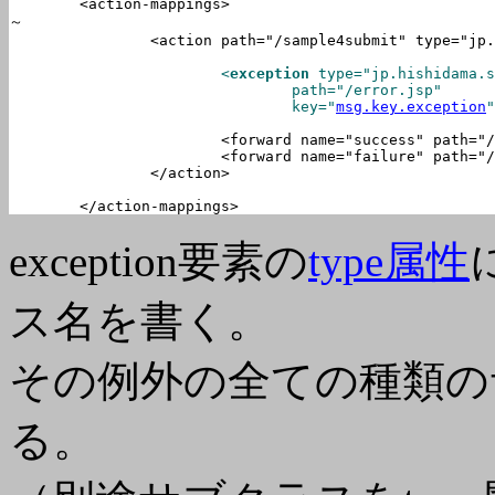
	<action-mappings>

～

		<action path="/sample4submit" type="jp.hishidama.sample.struts.sample4.Sample4Action" name="sample4Form" scope="request">

			<
exception
type
="jp.hishidama.s
path
="/error.jsp"

key
="
msg.key.exception
			<forward name="success" path="/index.jsp" />

			<forward name="failure" path="/error.jsp" />

		</action>

	</action-mappings>
exception要素の
type属性
ス名を書く。
その例外の全ての種類の
る。