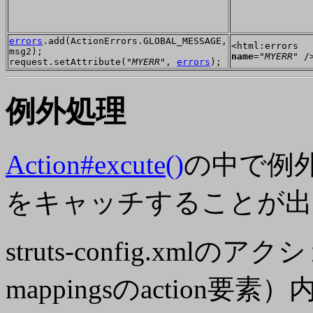
errors
.add(ActionErrors.GLOBAL_MESSAGE,
<html:errors
msg2);
name
="
MYERR
" /
request.setAttribute("
MYERR
",
errors
);
例外処理
Action#excute()
の中で例
をキャッチすることが出
struts-config.xmlの
mappingsのactio