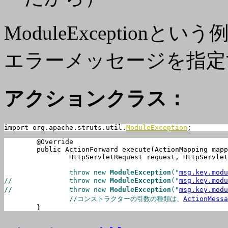
ModuleExceptio
エラーメッセージを指定
アクションクラス：
import org.apache.struts.util.
ModuleException
;
	@Override

	public ActionForward execute(ActionMapping mapping, ActionForm form,

		HttpServletRequest request, HttpServletResponse response) throws Exception {

		throw new 
ModuleException
("
msg.key.modu
//		throw new 
ModuleException
("
msg.key.modu
//		throw new 
ModuleException
("
msg.key.modu
		//コンストラクターの引数の種類は、
ActionMessa
	}