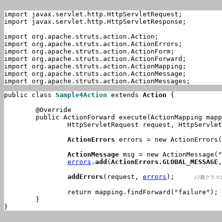
import javax.servlet.http.HttpServletRequest;

import javax.servlet.http.HttpServletResponse;

import org.apache.struts.action.Action;

import org.apache.struts.action.ActionErrors;

import org.apache.struts.action.ActionForm;

import org.apache.struts.action.ActionForward;

import org.apache.struts.action.ActionMapping;

import org.apache.struts.action.ActionMessage;

import org.apache.struts.action.ActionMessages;
public class 
Sample4Action
 extends 
Action
 {

	@Override

	public ActionForward execute(ActionMapping mapping, ActionForm form,

		HttpServletRequest request, HttpServletResponse response) throws Exception {

ActionErrors
errors
 = new ActionErrors(
ActionMessage
 msg = new ActionMessage("
errors
.
add
(
ActionErrors.GLOBAL_MESSAGE
,
addErrors
(request, 
errors
);	
//親クラ
		return mapping.findForward("failure");

	}

}