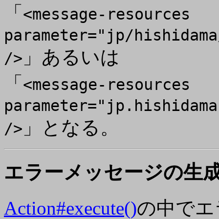
「
<message-resources
parameter="jp/hishidama
」あるいは
/>
「
<message-resources
parameter="jp.hishidama
」となる。
/>
エラーメッセージの生
Action#execute()
の中でエ