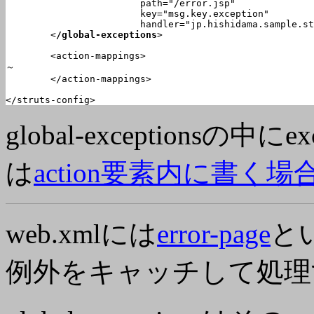
			path="/error.jsp"

			key="msg.key.exception"

			handler="jp.hishidama.sample.struts.sample4.Sample4ExceptionHandler" />

	<
/global-exceptions
>

	<action-mappings>

～

	</action-mappings>

</struts-config>
global-exceptionsの
は
action要素内に書く場
web.xmlには
error-page
と
例外をキャッチして処理