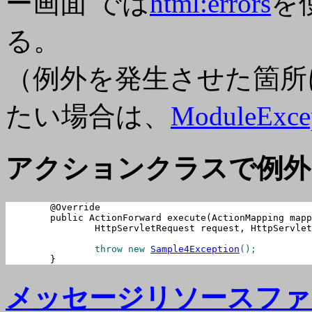
ー画面 では
html:errors
を
る。
（例外を発生させた箇所
たい場合は、
ModuleExce
アクションクラスで例外
	@Override

	public ActionForward execute(ActionMapping mapping, ActionForm form,

		HttpServletRequest request, HttpServletResponse response) throws Exception {

		throw new 
Sample4Exception
	}
メッセージリソースファ