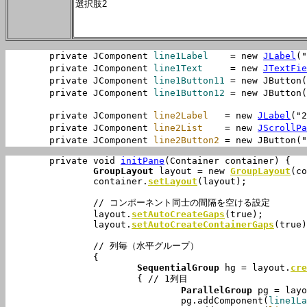
	private JComponent 
line1Label
    = new 
JLabel
(
	private JComponent 
line1Text
     = new 
JTextFie
	private JComponent 
line1Button11
 = new JButton
	private JComponent 
line1Button12
 = new JButton
	private JComponent 
line2Label
   = new 
JLabel
("
	private JComponent 
line2List
    = new 
JScrollPa
	private JComponent 
line2Button2
 = new JButton
	private void 
initPane
(Container container) {

GroupLayout
 layout = new 
GroupLayout
(co
		container.
setLayout
(layout);

		// コンポーネント同士の間隔を空ける設定

		layout.
setAutoCreateGaps
(true);

		layout.
setAutoCreateContainerGaps
(true)
		// 列毎（水平グループ）

		{

SequentialGroup
 hg = layout.
cre
			{ // 1列目

ParallelGroup
 pg = layo
				pg.addComponent(
line1La