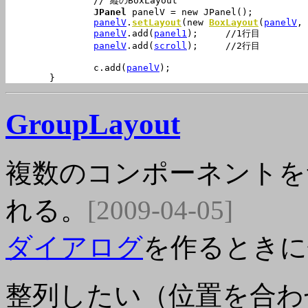
		// 縦のBoxLayout

JPanel
panelV
 = new JPanel();

panelV
.
setLayout
(new 
BoxLayout
(
panelV
, 
panelV
.add(
panel1
);	//1行目

panelV
.add(
scroll
);	//2行目

		c.add(
panelV
);

	}
GroupLayout
複数のコンポーネントを
れる。
[2009-04-05]
ダイアログ
を作るときに
整列したい（位置を合わ