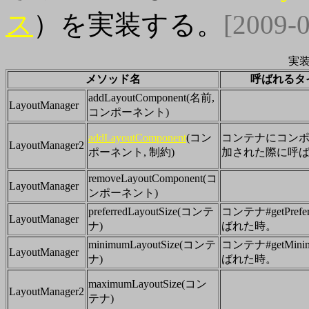
ス
）を実装する。
[2009-0
実
メソッド名
呼ばれるタ
addLayoutComponent(名前,
LayoutManager
コンポーネント)
addLayoutComponent
(コン
コンテナにコン
LayoutManager2
ポーネント, 制約)
加された際に呼
removeLayoutComponent(コ
LayoutManager
ンポーネント)
preferredLayoutSize(コンテ
コンテナ#getPrefer
LayoutManager
ナ)
ばれた時。
minimumLayoutSize(コンテ
コンテナ#getMinim
LayoutManager
ナ)
ばれた時。
maximumLayoutSize(コン
LayoutManager2
テナ)