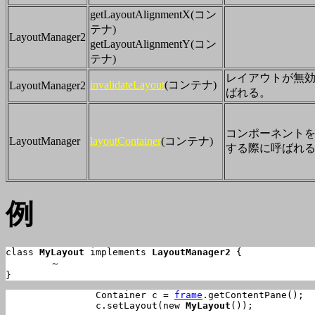
getLayoutAlignmentX(コン
テナ)
LayoutManager2
getLayoutAlignmentY(コン
テナ)
レイアウトが無
invalidateLayout
(コンテナ)
LayoutManager2
ばれる。
コンポーネント
LayoutManager
layoutContainer
(コンテナ)
する際に呼ばれ
例
class 
MyLayout
 implements 
LayoutManager2
 {

	～

}
		Container c = 
frame
.getContentPane();

		c.setLayout(new 
MyLayout
());
