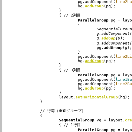
				pg.addComponent(
line2La
				hg.
addGroup
(pg);

			}

			{ // 2列目

ParallelGroup
 pg = layo
					SequentialGr
					g.addComponent(
					g.
addGap
(0);		//間隔を詰める

					g.addComponent(
					pg.
addGroup
(
g
);

				}

				pg.addComponent(
line2Li
				hg.
addGroup
(pg);

			}

			{ // 3列目

ParallelGroup
 pg = layo
				pg.addComponent(
line1Bu
				pg.addComponent(
line2Bu
				hg.
addGroup
(pg);

			}

			layout.
setHorizontalGroup
(hg);

		}

		// 行毎（垂直グループ）

		{

SequentialGroup
 vg = layout.
cre
			{ // 1行目

ParallelGroup
 pg = layo