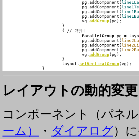
				pg.addComponent(
line1La
				pg.addComponent(
line1Te
				pg.addComponent(
line1Bu
				pg.addComponent(
line1Bu
				vg.
addGroup
(pg);

			}

			{ // 2行目

ParallelGroup
 pg = layo
				pg.addComponent(
line2La
				pg.addComponent(
line2Li
				pg.addComponent(
line2Bu
				vg.
addGroup
(pg);

			}

			layout.
setVerticalGroup
(vg);

		}
レイアウトの動的変更
コンポーネント（パネル
ーム）
・
ダイアログ
）に