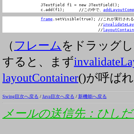
		JTextField f1 = new JTextField();

		c.add(f1);	//この中で、
addLayoutCom
frame
.setVisible(true);	//これが実行されると、

					//
invalidateLay
					//
layoutContain
（
フレーム
をドラッグし
すると、まず
invalidateLa
layoutContainer
()が呼ば
Swing目次へ戻る
/
Java目次へ戻る
/
新機能へ戻る
メールの送信先：ひしだ