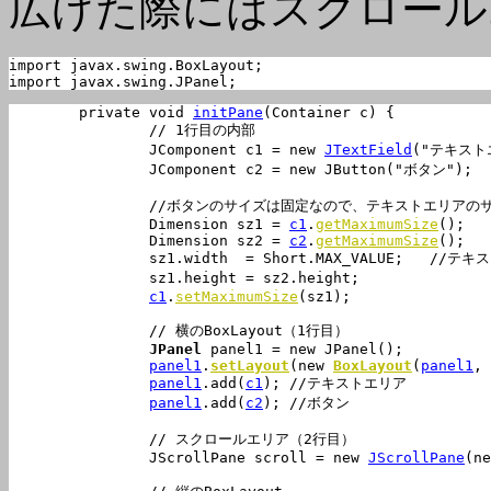
広げた際にはスクロール
import javax.swing.BoxLayout;

import javax.swing.JPanel;
	private void 
initPane
(Container c) {

		// 1行目の内部

		JComponent 
c1
 = new 
JTextField
("テキストエ
		JComponent 
c2
 = new JButton("ボタン");

		//ボタンのサイズは固定なので、テキストエリアのサイズをそれに合わせる

		Dimension sz1 = 
c1
.
getMaximumSize
();

		Dimension sz2 = 
c2
.
getMaximumSize
();

		sz1.width  = Short.MAX_VALUE;	//テキストエリアの横幅はいくらでも大きく出来ることにする

		sz1.height = sz2.height;		//テキストエリアの高さはボタンの高さまでとする

c1
.
setMaximumSize
(sz1);

		// 横のBoxLayout（1行目）

JPanel
panel1
 = new JPanel();

panel1
.
setLayout
(new 
BoxLayout
(
panel1
, 
panel1
.add(
c1
);	//テキストエリア

panel1
.add(
c2
);	//ボタン

		// スクロールエリア（2行目）

		JScrollPane 
scroll
 = new 
JScrollPane
(ne