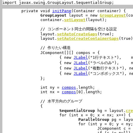
import javax.swing.GroupLayout.SequentialGroup;
	private void 
initPane
(Container container) {

GroupLayout
 layout = new 
GroupLayout
(co
		container.
setLayout
(layout);

		// コンポーネント同士の間隔を空ける設定

		layout.
setAutoCreateGaps
(true);

		layout.
setAutoCreateContainerGaps
(true)
		// 作りたい構造

		JComponent[][] 
compos
 = {

			{ new 
JLabel
("1行テキスト"),    n
			{ new 
JLabel
("ラベルのみ"),     nul
			{ new 
JLabel
("複数行テキスト"), ne
			{ new 
JLabel
("コンボボックス"), ne
		};

		int ny = 
compos
.length;

		int nx = 
compos
[0].length;

		// 水平方向のグループ

		{

SequentialGroup
 hg = layout.
cre
			for (int x = 0; x < nx; x++) {

ParallelGroup
 pg = layo
				for (int y = 0; y < ny; y++) {

					JComponent c = 
					if (c != null) {
