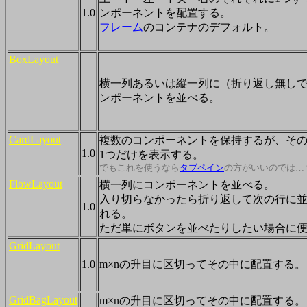
1.0
ンポーネントを配置する。
フレーム
のコンテナのデフォルト。
BoxLayout
横一列あるいは縦一列に（折り返し無し
ンポーネントを並べる。
CardLayout
複数のコンポーネントを保持するが、そ
1.0
1つだけを表示する。
でもこれを使うなら
タブペイン
の方がいいのでは…
FlowLayout
横一列にコンポーネントを並べる。
入り切らなかったら折り返して次の行に
1.0
れる。
ただ単にボタンを並べたりしたい場合に
GridLayout
1.0
m×nの升目に区切ってその中に配置する。
GridBagLayout
m×nの升目に区切ってその中に配置する。