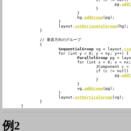
						pg.
addC
					}

				}

				hg.
addGroup
(pg);

			}

			layout.
setHorizontalGroup
(hg);

		}

		// 垂直方向のグループ

		{

SequentialGroup
 vg = layout.
cre
			for (int y = 0; y < ny; y++) {

ParallelGroup
 pg = layo
				for (int x = 0; x < nx; x++) {

					JComponent c = 
					if (c != null) {

						pg.
addC
					}

				}

				vg.
addGroup
(pg);

			}

			layout.
setVerticalGroup
(vg);

		}

	}
例2