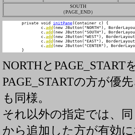
SOUTH
（PAGE_END）
	private void 
initPane
(Container c) {

		c.
add
(new JButton("NORTH"), BorderLayou
		c.
add
(new JButton("SOUTH"), BorderLayou
		c.
add
(new JButton("WEST"), BorderLayout
		c.
add
(new JButton("EAST"), BorderLayout
		c.
add
(new JButton("CENTER"), BorderLayo
	}
NORTHとPAGE_STA
PAGE_STARTの方が優先
も同様。
それ以外の指定では、同じ
から追加した方が有効に