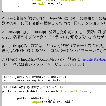
		am.
put
(name, a);

	}

}
Actionに名前を付けておき、InputMapにはキーの種類とそ
別々のキーに同じ名前を登録しておけば、同じアクションを
ActionMapには、InputMapに登録した名前に対し、実際
なお、名前のオブジェクト（クラス）は何でも良いようだが、基
getInputMap()の引数には、どういう状態（フォーカス
例えばWHEN_FOCUSだと、コンポーネントにフォーカス
これらの（InputMapやActionMapへの）登録は、
registerKeyboa
（が、それは古いメソッドらしい…
[2009-03-31]
）
import java.awt.event.ActionEvent;

import javax.swing.AbstractAction;
/** JTableに行を追加するアクション */

public class 
AddAction
 extends 
AbstractAction
 {

	public AddAction() {

super
("table-row-add");

	}
