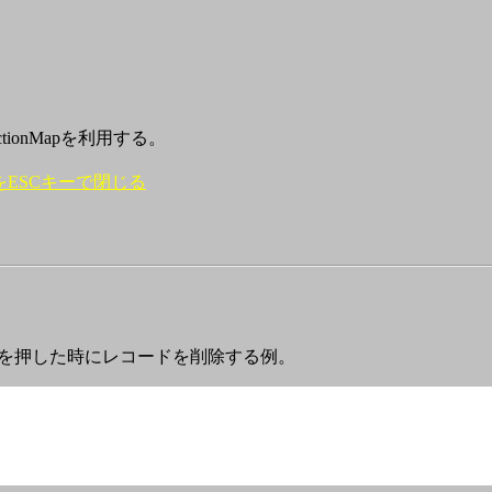
tionMapを利用する。
ogをESCキーで閉じる
eキーを押した時にレコードを削除する例。