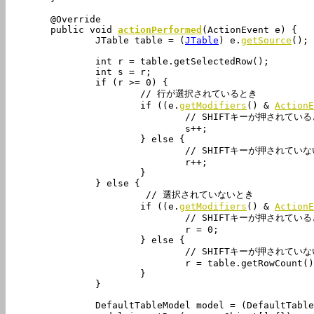
	@Override

	public void 
actionPerformed
(ActionEvent e) {

		JTable table = (
JTable
) e.
getSource
();

		int r = table.getSelectedRow();

		int s = r;

		if (r >= 0) {

			// 行が選択されているとき

			if ((e.
getModifiers
() & 
ActionE
				// SHIFTキーが押されているとき、選択行の上に新規行を挿入

				s++;

			} else {

				// SHIFTキーが押されていないとき、選択行の下に新規行を挿入

				r++;

			}

		} else {

			 // 選択されていないとき

			if ((e.
getModifiers
() & 
ActionE
				// SHIFTキーが押されているとき、最も上の行に新規行を挿入

				r = 0;

			} else {

				// SHIFTキーが押されていないとき、最も下の行に新規行を追加

				r = table.getRowCount();

			}

		}

		DefaultTableModel model = (DefaultTableModel) table.getModel();
