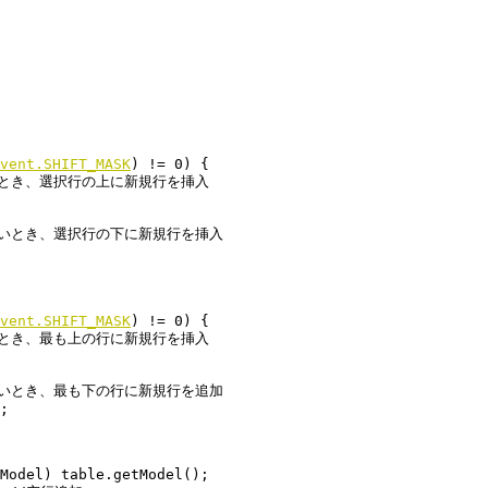
vent.SHIFT_MASK
) != 0) {

vent.SHIFT_MASK
) != 0) {
