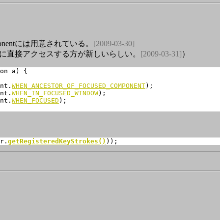
ponentには用意されている。
[2009-03-30]
nMapに直接アクセスする方が新しいらしい。
[2009-03-31]
）
nt.
WHEN_ANCESTOR_OF_FOCUSED_COMPONENT
);

nt.
WHEN_IN_FOCUSED_WINDOW
);

nt.
WHEN_FOCUSED
);

。
r.
getRegisteredKeyStrokes()
));