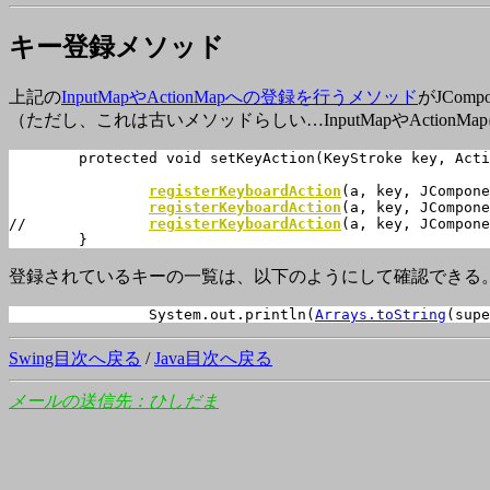
キー登録メソッド
上記の
InputMapやActionMapへの登録を行うメソッド
がJCom
（ただし、これは古いメソッドらしい…InputMapやActio
	protected void setKeyAction(KeyStroke key, Action a) {

registerKeyboardAction
(a, key, JCompone
registerKeyboardAction
(a, key, JCompone
//		
registerKeyboardAction
(a, key, JCompone
	}
登録されているキーの一覧は、以下のようにして確認できる
		System.out.println(
Arrays.toString
(supe
Swing目次へ戻る
/
Java目次へ戻る
メールの送信先：ひしだま