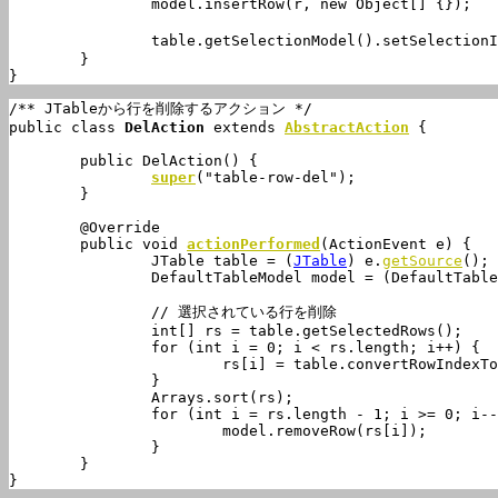
		model.insertRow(r, new Object[] {});	//空行追加

		table.getSelectionModel().setSelectionInterval(s, s); //選択し直す

	}

}
/** JTableから行を削除するアクション */

public class 
DelAction
 extends 
AbstractAction
 {

	public DelAction() {

super
("table-row-del");

	}

	@Override

	public void 
actionPerformed
(ActionEvent e) {

		JTable table = (
JTable
) e.
getSource
();

		DefaultTableModel model = (DefaultTableModel) table.getModel();

		// 選択されている行を削除

		int[] rs = table.getSelectedRows();

		for (int i = 0; i < rs.length; i++) {

			rs[i] = table.convertRowIndexToModel(rs[i]);

		}

		Arrays.sort(rs);

		for (int i = rs.length - 1; i >= 0; i--) {

			model.removeRow(rs[i]);

		}

	}

}