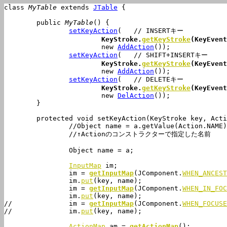
class 
MyTable
 extends 
JTable
 {

	public 
MyTable
() {

setKeyAction
(	// INSERTキー

KeyStroke.
getKeyStroke
(KeyEvent
			new 
AddAction
());

setKeyAction
(	// SHIFT+INSERTキー

KeyStroke.
getKeyStroke
(KeyEvent
			new 
AddAction
());

setKeyAction
(	// DELETEキー

KeyStroke.
getKeyStroke
(KeyEvent
			new 
DelAction
());

	}

	protected void 
setKeyAction
(KeyStroke key, Acti
		//Object name = a.getValue(Action.NAME);

		//↑Actionのコンストラクターで指定した名前

		Object name = a;

InputMap
 im;

		im = 
getInputMap
(JComponent.
WHEN_ANCEST
		im.
put
(key, name);

		im = 
getInputMap
(JComponent.
WHEN_IN_FOC
		im.
put
(key, name);

//		im = 
getInputMap
(JComponent.
WHEN_FOCUSE
//		im.
put
(key, name);

ActionMap
 am = 
getActionMap
();
