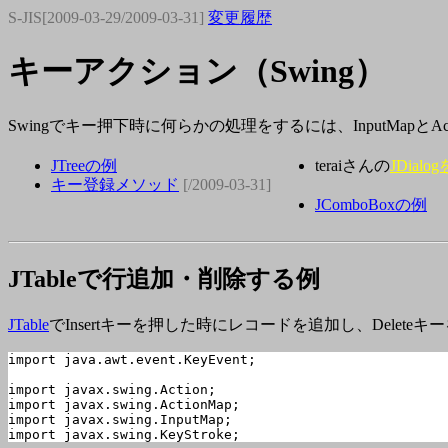
S-JIS[2009-03-29/2009-03-31]
変更履歴
キーアクション（Swing）
Swingでキー押下時に何らかの処理をするには、InputMapとAc
JTreeの例
teraiさんの
JDial
キー登録メソッド
[/2009-03-31]
JComboBoxの例
JTableで行追加・削除する例
JTable
でInsertキーを押した時にレコードを追加し、Delet
import java.awt.event.KeyEvent;

import javax.swing.Action;

import javax.swing.ActionMap;

import javax.swing.InputMap;

import javax.swing.KeyStroke;