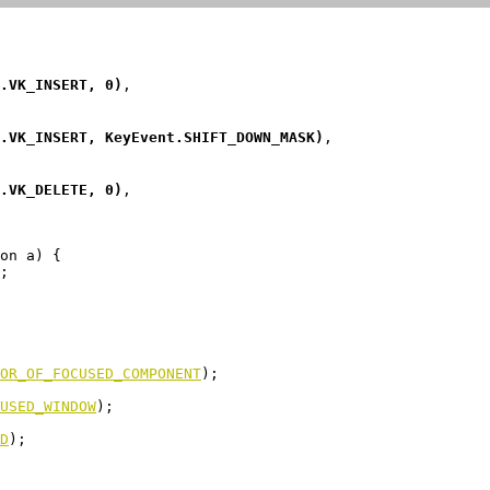
.VK_INSERT, 0)
,

.VK_INSERT, KeyEvent.SHIFT_DOWN_MASK)
,

.VK_DELETE, 0)
,

on a) {

OR_OF_FOCUSED_COMPONENT
);

USED_WINDOW
);

D
);
