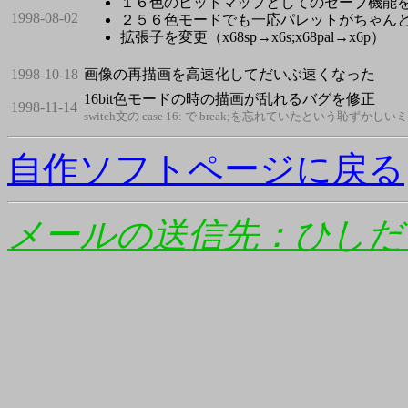
１６色のビットマップとしてのセーブ機能
1998-08-02
２５６色モードでも一応パレットがちゃん
拡張子を変更（x68sp→x6s;x68pal→x6p）
1998-10-18
画像の再描画を高速化してだいぶ速くなった
16bit色モードの時の描画が乱れるバグを修正
1998-11-14
switch文の case 16: で break;を忘れていたという恥ずかしい
自作ソフトページに戻る
メールの送信先：ひしだ