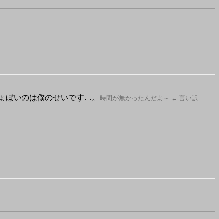
ょぼいのは僕のせいです…。
時間が無かったんだよ～ ← 言い訳
。