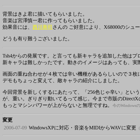
背景はきよ君に描いてもらいました。
音楽は
宮澤慎一
君に作ってもらいました。
効果音には、
西川善司
さんの ご好意により、X68000のシュ
どうも有り難うございました。
Tsh4からの発展です。と言っても新キャラを追加した他は
新キャラは難しかったです。動きのイメージはあっても、実
画面の重ね合わせが４枚では辛い機種があるらしいので３枚
デモもちょっと変えて、敵キャラの紹介にしました。
今回背景を新しくするにあたって、「256色じゃ辛い」という
が、重い。ぎりぎり動いてるって感じ。今まで市販のDirect
もっとマシンパワーが上がらないと無理ですね。
今のWindow
変更
2006-07-09
WindowsXPに対応・音楽をMIDIからWAVに変更