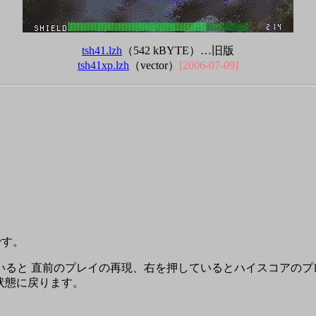
tsh41.lzh
（542 kBYTE）…旧版
tsh41xp.lzh
（vector）
[2006-07-09]
です。
いると 直前のプレイの再現、右を押しているとハイスコアのプ
状態に戻ります。