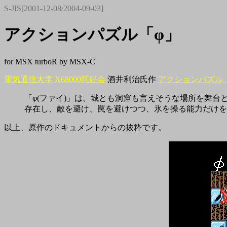
S-JIS[2001-12-08/2004-09-03]
アクションパズル「φ」
for MSX turboR by MSX-C
電気通信大学
X68000同好会
酒井利治
氏作
アクションパズル「
「φ(ファイ)」は、城とも洞窟も言えそうな場所を舞台
存在し、敵を避け、罠を避けつつ、氷を操る能力だけを
以上、原作のドキュメントからの抜粋です。