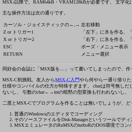
MSX
以降で、RAM64kB・VRAM128kBが必要です。 文
2
主な操作方法は次の通りです。
カーソル・ジョイスティックの←,→
左右移動
Z or トリガー1
「左下」に氷を作る、
X or トリガー2
「右下」に氷を作る、
ESC
ポーズ・メニュー表示
RETURN
メニュー選択
同好会の会誌に「MSX版を…」って書いてしまったので、作
MSX-C初挑戦。友人から
MSX-C入門
やら何やら一通り借りた
仕様やコンパイルの仕方が特殊すぎます。 charは符号無しだ
ないし、 引数のchar←→intの暗黙の型変換も行われないし。
二度とMSX-Cでプログラムを作ることは無いでしょうが、
普通のWindowsのエディタでコーディング
そのソースファイルをDisk-Managerというツールで
MSXエミュレータのRuMSXのturboRのDOS環境でコ