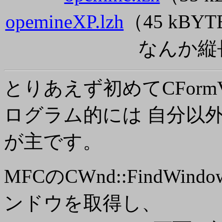
opemineXP.lzh
（45 kBY
なんか縦
とりあえず初めてCForm
ログラム的には 自分以
が主です。
MFCのCWnd::FindW
ンドウを取得し、