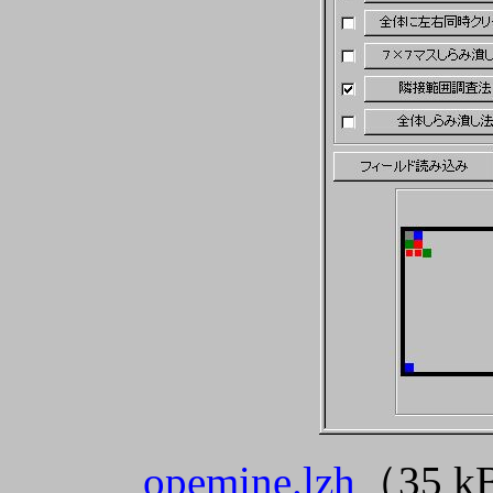
opemine.lzh
（35 k