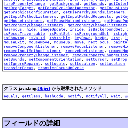
firePropertyChange
,
getBackground
,
getBounds
,
getColor
getDropTarget
,
getFocusCycleRootAncestor
,
getFocusList
getGraphicsConfiguration
,
getHierarchyBoundsListeners
getInputMethodListeners
,
getInputMethodRequests
,
getKe
getMouseListeners
,
getMouseMotionListeners
,
getMousePo
getPropertyChangeListeners
,
getPropertyChangeListeners
hasFocus
,
hide
,
imageUpdate
,
inside
,
isBackgroundSet
,
isFocusTraversable
,
isFontSet
,
isForegroundSet
,
isLigh
isShowing
,
isValid
,
isVisible
,
keyDown
,
keyUp
,
list
,
l
mouseExit
,
mouseMove
,
mouseUp
,
move
,
nextFocus
,
paintA
removeComponentListener
,
removeFocusListener
,
removeHi
removeInputMethodListener
,
removeKeyListener
,
removeMo
removePropertyChangeListener
,
removePropertyChangeList
setBounds
,
setComponentOrientation
,
setCursor
,
setDrop
setIgnoreRepaint
,
setLocale
,
setLocation
,
setLocation
transferFocus
,
transferFocusUpCycle
クラス java.lang.
Object
から継承されたメソッド
equals
,
getClass
,
hashCode
,
notify
,
notifyAll
,
wait
,
w
フィールドの詳細