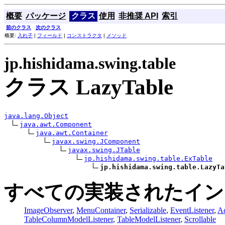
概要
パッケージ
クラス
使用
非推奨 API
索引
前のクラス
次のクラス
概要:
入れ子
|
フィールド
|
コンストラクタ
|
メソッド
jp.hishidama.swing.table
クラス LazyTable
java.lang.Object
java.awt.Component
java.awt.Container
javax.swing.JComponent
javax.swing.JTable
jp.hishidama.swing.table.ExTable
jp.hishidama.swing.table.LazyTa
すべての実装されたイン
ImageObserver
,
MenuContainer
,
Serializable
,
EventListener
,
Ac
TableColumnModelListener
,
TableModelListener
,
Scrollable