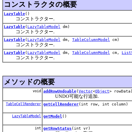
コンストラクタの概要
LazyTable
()
コンストラクター.
LazyTable
(
LazyTableModel
dm)
コンストラクター.
LazyTable
(
LazyTableModel
dm,
TableColumnModel
cm)
コンストラクター.
LazyTable
(
LazyTableModel
dm,
TableColumnModel
cm,
List
コンストラクター.
メソッドの概要
void
addRowUndoable
(
Vector
<
Object
> rowData
UNDO可能な行追加.
TableCellRenderer
getCellRenderer
(int row, int column)
LazyTableModel
getModel
()
int
getRowStatus
(int vr)