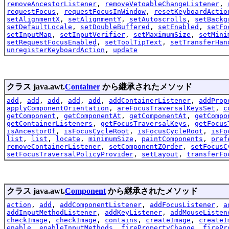
removeAncestorListener
,
removeVetoableChangeListener
,
requestFocus
,
requestFocusInWindow
,
resetKeyboardActio
setAlignmentX
,
setAlignmentY
,
setAutoscrolls
,
setBackg
setDefaultLocale
,
setDoubleBuffered
,
setEnabled
,
setFo
setInputMap
,
setInputVerifier
,
setMaximumSize
,
setMini
setRequestFocusEnabled
,
setToolTipText
,
setTransferHan
unregisterKeyboardAction
,
update
クラス java.awt.
Container
から継承されたメソッド
add
,
add
,
add
,
add
,
add
,
addContainerListener
,
addProp
applyComponentOrientation
,
areFocusTraversalKeysSet
,
c
getComponent
,
getComponentAt
,
getComponentAt
,
getCompo
getContainerListeners
,
getFocusTraversalKeys
,
getFocus
isAncestorOf
,
isFocusCycleRoot
,
isFocusCycleRoot
,
isFo
list
,
list
,
locate
,
minimumSize
,
paintComponents
,
pref
removeContainerListener
,
setComponentZOrder
,
setFocusC
setFocusTraversalPolicyProvider
,
setLayout
,
transferFo
クラス java.awt.
Component
から継承されたメソッド
action
,
add
,
addComponentListener
,
addFocusListener
,
a
addInputMethodListener
,
addKeyListener
,
addMouseListen
checkImage
,
checkImage
,
contains
,
createImage
,
createI
enable
,
enableInputMethods
,
firePropertyChange
,
firePr