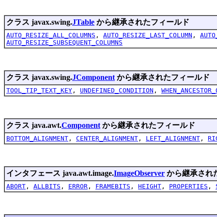
クラス javax.swing.
JTable
から継承されたフィールド
AUTO_RESIZE_ALL_COLUMNS
,
AUTO_RESIZE_LAST_COLUMN
,
AUTO
AUTO_RESIZE_SUBSEQUENT_COLUMNS
クラス javax.swing.
JComponent
から継承されたフィールド
TOOL_TIP_TEXT_KEY
,
UNDEFINED_CONDITION
,
WHEN_ANCESTOR_
クラス java.awt.
Component
から継承されたフィールド
BOTTOM_ALIGNMENT
,
CENTER_ALIGNMENT
,
LEFT_ALIGNMENT
,
RI
インタフェース java.awt.image.
ImageObserver
から継承され
ABORT
,
ALLBITS
,
ERROR
,
FRAMEBITS
,
HEIGHT
,
PROPERTIES
,