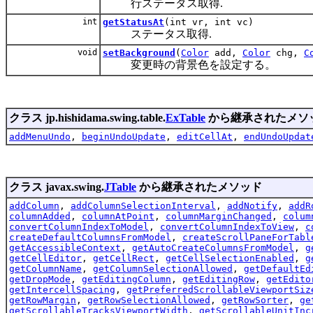
行ステータス取得.
int
getStatusAt
(int vr, int vc)
ステータス取得.
void
setBackground
(
Color
add,
Color
chg,
C
変更時の背景色を設定する。
クラス jp.hishidama.swing.table.
ExTable
から継承されたメソ
addMenuUndo
,
beginUndoUpdate
,
editCellAt
,
endUndoUpdat
クラス javax.swing.
JTable
から継承されたメソッド
addColumn
,
addColumnSelectionInterval
,
addNotify
,
addR
columnAdded
,
columnAtPoint
,
columnMarginChanged
,
colum
convertColumnIndexToModel
,
convertColumnIndexToView
,
c
createDefaultColumnsFromModel
,
createScrollPaneForTabl
getAccessibleContext
,
getAutoCreateColumnsFromModel
,
g
getCellEditor
,
getCellRect
,
getCellSelectionEnabled
,
g
getColumnName
,
getColumnSelectionAllowed
,
getDefaultEd
getDropMode
,
getEditingColumn
,
getEditingRow
,
getEdito
getIntercellSpacing
,
getPreferredScrollableViewportSiz
getRowMargin
,
getRowSelectionAllowed
,
getRowSorter
,
ge
getScrollableTracksViewportWidth
,
getScrollableUnitInc