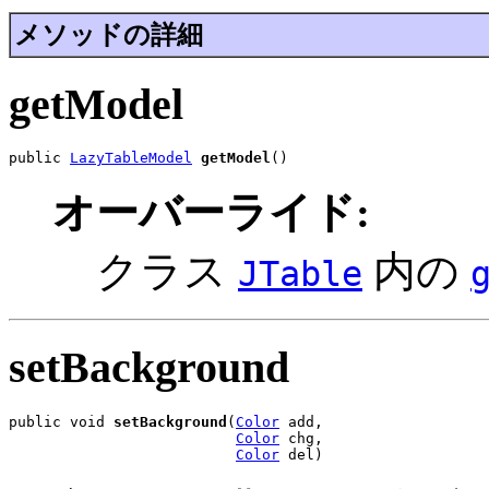
メソッドの詳細
getModel
public 
LazyTableModel
getModel
()
オーバーライド:
クラス
内の
JTable
setBackground
public void 
setBackground
(
Color
 add,

Color
 chg,

Color
 del)