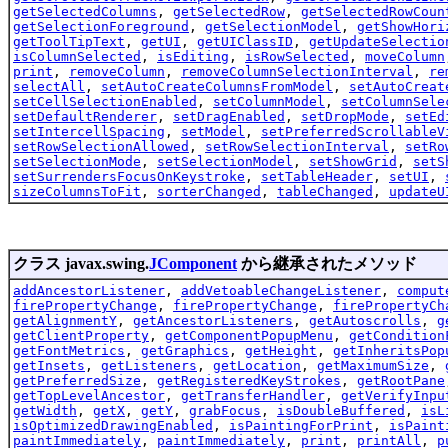
getSelectedColumns
,
getSelectedRow
,
getSelectedRowCoun
getSelectionForeground
,
getSelectionModel
,
getShowHori
getToolTipText
,
getUI
,
getUIClassID
,
getUpdateSelectio
isColumnSelected
,
isEditing
,
isRowSelected
,
moveColumn
print
,
removeColumn
,
removeColumnSelectionInterval
,
re
selectAll
,
setAutoCreateColumnsFromModel
,
setAutoCreat
setCellSelectionEnabled
,
setColumnModel
,
setColumnSele
setDefaultRenderer
,
setDragEnabled
,
setDropMode
,
setEd
setIntercellSpacing
,
setModel
,
setPreferredScrollableV
setRowSelectionAllowed
,
setRowSelectionInterval
,
setRo
setSelectionMode
,
setSelectionModel
,
setShowGrid
,
setS
setSurrendersFocusOnKeystroke
,
setTableHeader
,
setUI
,
sizeColumnsToFit
,
sorterChanged
,
tableChanged
,
updateU
クラス javax.swing.
JComponent
から継承されたメソッド
addAncestorListener
,
addVetoableChangeListener
,
comput
firePropertyChange
,
firePropertyChange
,
firePropertyCh
getAlignmentY
,
getAncestorListeners
,
getAutoscrolls
,
g
getClientProperty
,
getComponentPopupMenu
,
getCondition
getFontMetrics
,
getGraphics
,
getHeight
,
getInheritsPop
getInsets
,
getListeners
,
getLocation
,
getMaximumSize
,
getPreferredSize
,
getRegisteredKeyStrokes
,
getRootPane
getTopLevelAncestor
,
getTransferHandler
,
getVerifyInpu
getWidth
,
getX
,
getY
,
grabFocus
,
isDoubleBuffered
,
isL
isOptimizedDrawingEnabled
,
isPaintingForPrint
,
isPaint
paintImmediately
,
paintImmediately
,
print
,
printAll
,
p