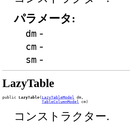
パラメータ:
-
dm
-
cm
-
sm
LazyTable
public 
LazyTable
(
LazyTableModel
 dm,

TableColumnModel
 cm)
コンストラクター.