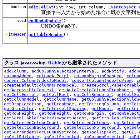
boolean
editCellAt
(int row, int column,
EventObject
e
直接キー入力から始めた場合に既存文字列を
void
endUndoUpdate
()
UNDO集約終了.
FitHeader
getTableHeader
()
クラス javax.swing.
JTable
から継承されたメソッド
addColumn
,
addColumnSelectionInterval
,
addNotify
,
addR
columnAdded
,
columnAtPoint
,
columnMarginChanged
,
colum
convertColumnIndexToModel
,
convertColumnIndexToView
,
c
createDefaultColumnsFromModel
,
createScrollPaneForTabl
getAccessibleContext
,
getAutoCreateColumnsFromModel
,
g
getCellEditor
,
getCellRect
,
getCellRenderer
,
getCellSe
getColumnModel
,
getColumnName
,
getColumnSelectionAllow
getDropLocation
,
getDropMode
,
getEditingColumn
,
getEdi
getGridColor
,
getIntercellSpacing
,
getModel
,
getPrefer
getRowHeight
,
getRowHeight
,
getRowMargin
,
getRowSelect
getScrollableTracksViewportHeight
,
getScrollableTracks
getSelectedColumnCount
,
getSelectedColumns
,
getSelecte
getSelectionBackground
,
getSelectionForeground
,
getSel
getSurrendersFocusOnKeystroke
,
getToolTipText
,
getUI
,
isCellEditable
,
isCellSelected
,
isColumnSelected
,
isEd