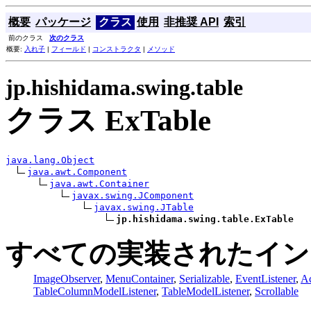
概要
パッケージ
クラス
使用
非推奨 API
索引
前のクラス
次のクラス
概要:
入れ子
|
フィールド
|
コンストラクタ
|
メソッド
jp.hishidama.swing.table
クラス ExTable
java.lang.Object
java.awt.Component
java.awt.Container
javax.swing.JComponent
javax.swing.JTable
jp.hishidama.swing.table.ExTable
すべての実装されたイン
ImageObserver
,
MenuContainer
,
Serializable
,
EventListener
,
Ac
TableColumnModelListener
,
TableModelListener
,
Scrollable