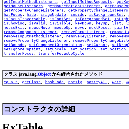
getInputMethodListeners
,
getInputMethodRequests
,
getKe
getMouseListeners
,
getMouseMotionListeners
,
getMousePo
getPropertyChangeListeners
,
getPropertyChangeListeners
hasFocus
,
hide
,
imageUpdate
,
inside
,
isBackgroundSet
,
isFocusTraversable
,
isFontSet
,
isForegroundSet
,
isLigh
isShowing
,
isValid
,
isVisible
,
keyDown
,
keyUp
,
list
,
l
mouseExit
,
mouseMove
,
mouseUp
,
move
,
nextFocus
,
paintA
removeComponentListener
,
removeFocusListener
,
removeHi
removeInputMethodListener
,
removeKeyListener
,
removeMo
removePropertyChangeListener
,
removePropertyChangeList
setBounds
,
setComponentOrientation
,
setCursor
,
setDrop
setIgnoreRepaint
,
setLocale
,
setLocation
,
setLocation
transferFocus
,
transferFocusUpCycle
クラス java.lang.
Object
から継承されたメソッド
equals
,
getClass
,
hashCode
,
notify
,
notifyAll
,
wait
,
w
コンストラクタの詳細
ExTable