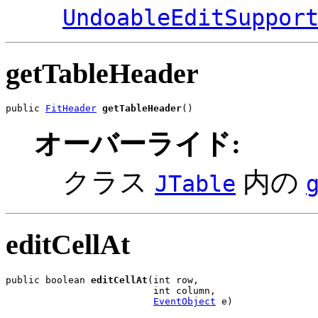
UndoableEditSuppor
getTableHeader
public 
FitHeader
getTableHeader
()
オーバーライド:
クラス
内の
JTable
editCellAt
public boolean 
editCellAt
(int row,

                          int column,

EventObject
 e)