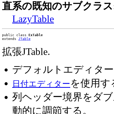
直系の既知のサブクラス
LazyTable
public class 
ExTable
extends 
JTable
拡張JTable.
デフォルトエディター
を使用す
日付エディター
列ヘッダー境界をダブ
動的に調節する。