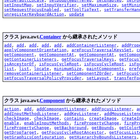
setDefaultLocale
,
setDoubleBuffered
,
setEnabled
,
setFo
setInputMap
,
setInputVerifier
,
setMaximumSize
,
setMini
setRequestFocusEnabled
,
setToolTipText
,
setTransferHan
unregisterKeyboardAction
,
update
クラス java.awt.
Container
から継承されたメソッド
add
,
add
,
add
,
add
,
add
,
addContainerListener
,
addProp
applyComponentOrientation
,
areFocusTraversalKeysSet
,
c
getComponent
,
getComponentAt
,
getComponentAt
,
getCompo
getContainerListeners
,
getFocusTraversalKeys
,
getFocus
isAncestorOf
,
isFocusCycleRoot
,
isFocusCycleRoot
,
isFo
list
,
list
,
locate
,
minimumSize
,
paintComponents
,
pref
removeContainerListener
,
setComponentZOrder
,
setFocusC
setFocusTraversalPolicyProvider
,
setLayout
,
transferFo
クラス java.awt.
Component
から継承されたメソッド
action
,
add
,
addComponentListener
,
addFocusListener
,
a
addInputMethodListener
,
addKeyListener
,
addMouseListen
checkImage
,
checkImage
,
contains
,
createImage
,
createI
enable
,
enableInputMethods
,
firePropertyChange
,
firePr
firePropertyChange
,
getBackground
,
getBounds
,
getColor
getDropTarget
,
getFocusCycleRootAncestor
,
getFocusList
getGraphicsConfiguration
,
getHierarchyBoundsListeners