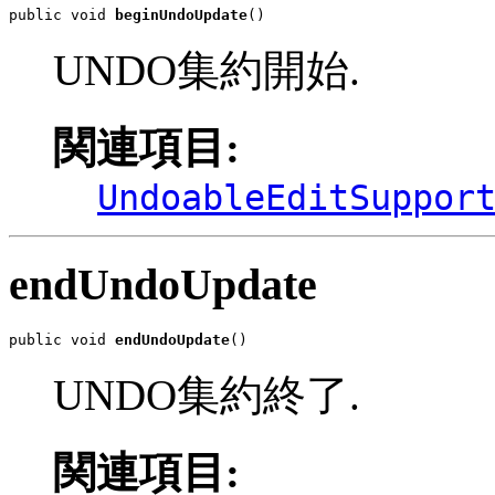
public void 
beginUndoUpdate
()
UNDO集約開始.
関連項目:
UndoableEditSuppor
endUndoUpdate
public void 
endUndoUpdate
()
UNDO集約終了.
関連項目: