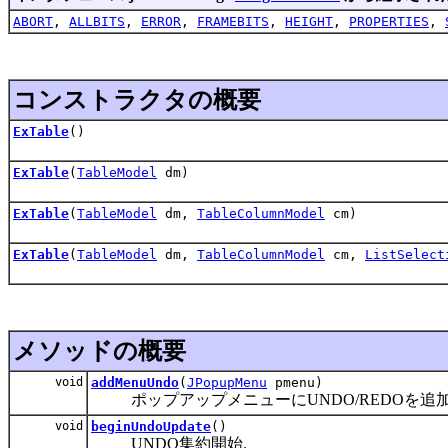
ABORT
,
ALLBITS
,
ERROR
,
FRAMEBITS
,
HEIGHT
,
PROPERTIES
,
コンストラクタの概要
ExTable
()
ExTable
(
TableModel
dm)
ExTable
(
TableModel
dm,
TableColumnModel
cm)
ExTable
(
TableModel
dm,
TableColumnModel
cm,
ListSelect
メソッドの概要
void
addMenuUndo
(
JPopupMenu
pmenu)
ポップアップメニューにUNDO/REDOを追加
void
beginUndoUpdate
()
UNDO集約開始.