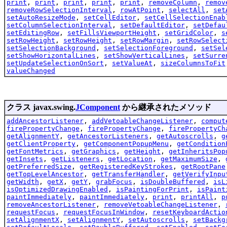
print
,
print
,
print
,
print
,
print
,
removeColumn
,
remov
removeRowSelectionInterval
,
rowAtPoint
,
selectAll
,
set
setAutoResizeMode
,
setCellEditor
,
setCellSelectionEnab
setColumnSelectionInterval
,
setDefaultEditor
,
setDefau
setEditingRow
,
setFillsViewportHeight
,
setGridColor
,
s
setRowHeight
,
setRowHeight
,
setRowMargin
,
setRowSelect
setSelectionBackground
,
setSelectionForeground
,
setSel
setShowHorizontalLines
,
setShowVerticalLines
,
setSurre
setUpdateSelectionOnSort
,
setValueAt
,
sizeColumnsToFit
valueChanged
クラス javax.swing.
JComponent
から継承されたメソッド
addAncestorListener
,
addVetoableChangeListener
,
comput
firePropertyChange
,
firePropertyChange
,
firePropertyCh
getAlignmentY
,
getAncestorListeners
,
getAutoscrolls
,
g
getClientProperty
,
getComponentPopupMenu
,
getCondition
getFontMetrics
,
getGraphics
,
getHeight
,
getInheritsPop
getInsets
,
getListeners
,
getLocation
,
getMaximumSize
,
getPreferredSize
,
getRegisteredKeyStrokes
,
getRootPane
getTopLevelAncestor
,
getTransferHandler
,
getVerifyInpu
getWidth
,
getX
,
getY
,
grabFocus
,
isDoubleBuffered
,
isL
isOptimizedDrawingEnabled
,
isPaintingForPrint
,
isPaint
paintImmediately
,
paintImmediately
,
print
,
printAll
,
p
removeAncestorListener
,
removeVetoableChangeListener
,
requestFocus
,
requestFocusInWindow
,
resetKeyboardActio
setAlignmentX
,
setAlignmentY
,
setAutoscrolls
,
setBackg