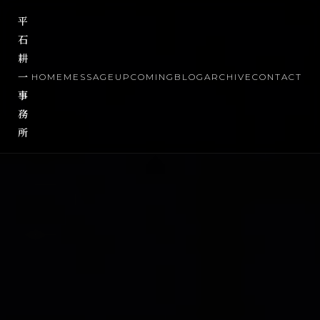
平
石
耕
一
HOME
MESSAGE
UPCOMING
BLOG
ARCHIVE
CONTACT
事
務
所