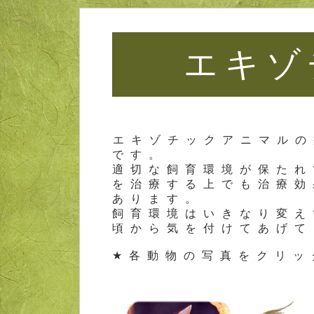
エキゾ
エキゾチックアニマルの
です。
適切な飼育環境が保たれ
を治療する上でも治療効
あります。
飼育環境はいきなり変え
頃から気を付けてあげて
★各動物の写真をクリッ