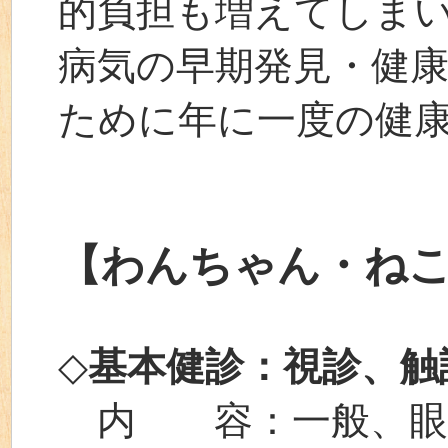
的負担も増えてしま
病気の早期発見・健
ために年に一度の健
【わんちゃん・ね
◇
基本健診：視診、触
内 容：一般、眼、