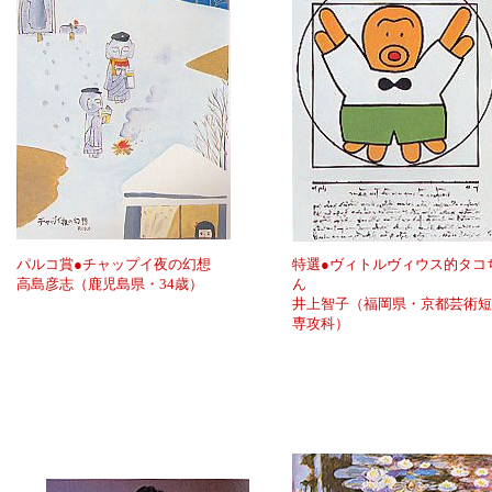
パルコ賞●チャップイ夜の幻想
特選●ヴィトルヴィウス的タコ
高島彦志（鹿児島県・34歳）
ん
井上智子（福岡県・京都芸術短
専攻科）