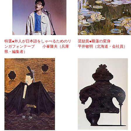
特選●外人が日本語をしゃべるためのリ
奨励賞●睡蓮の変身
ンガフォンテープ 小峯隆夫（兵庫
平井敏明（北海道・会社員）
県・編集者）