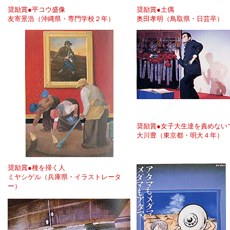
奨励賞●平コウ盛像
奨励賞●土偶
友寄景浩（沖縄県・専門学校２年）
奥田孝明（鳥取県・日芸卒）
奨励賞●女子大生達を責めない
大川豊（東京都・明大４年）
奨励賞●種を掃く人
ミヤシゲル（兵庫県・イラストレータ
ー）