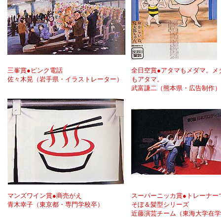
三峯賞●ピンク電話
全日空賞●アタマもメダマ。メ
佐々木晃（岩手県・イラストレーター）
もアタマ。
武富謙二（熊本県・広告制作）
マンズワイン賞●商売がえ
スーパーニッカ賞●トレーナー
青木幸子（東京都・専門学校卒）
そぼ＆髪型シリーズ
近藤演芸チーム（東海大学在学