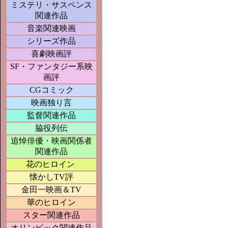
ミステリ・サスペンス
関連作品
音楽関連映画
シリーズ作品
喜劇映画評
SF・ファンタジー系映
画評
CGコミック
映画独り言
監督関連作品
脇役列伝
追悼俳優・映画関係者
関連作品
花のヒロイン
懐かしTV評
金田一映画＆TV
華のヒロイン
スター関連作品
オリンピック関連作品