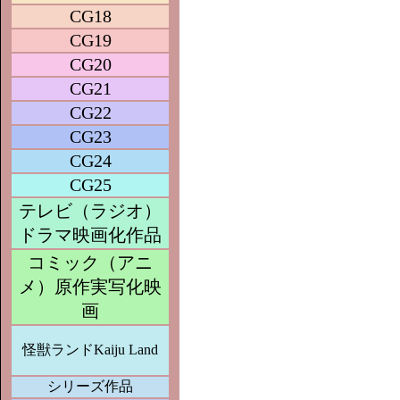
CG18
CG19
CG20
CG21
CG22
CG23
CG24
CG25
テレビ（ラジオ）
ドラマ映画化作品
コミック（アニ
メ）原作実写化映
画
怪獣ランドKaiju Land
シリーズ作品