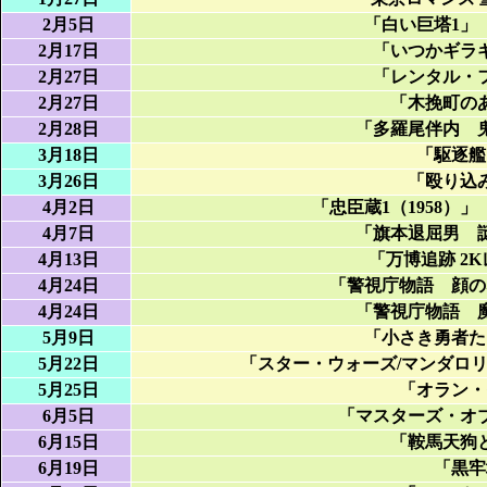
2月5日
「
白い巨塔1
」
2月17日
「
いつかギラ
2月27日
「
レンタル・
2月27日
「
木挽町の
2月28日
「
多羅尾伴内 
3月18日
「
駆逐艦
3月26日
「
殴り込
4月2日
「
忠臣蔵1（1958）
」
4月7日
「
旗本退屈男 
4月13日
「
万博追跡 2
4月24日
「
警視庁物語 顔の
4月24日
「
警視庁物語 
5月9日
「
小さき勇者た
5月22日
「
スター・ウォーズ/マンダロ
5月25日
「
オラン・
6月5日
「
マスターズ・オ
6月15日
「
鞍馬天狗
6月19日
「
黒牢