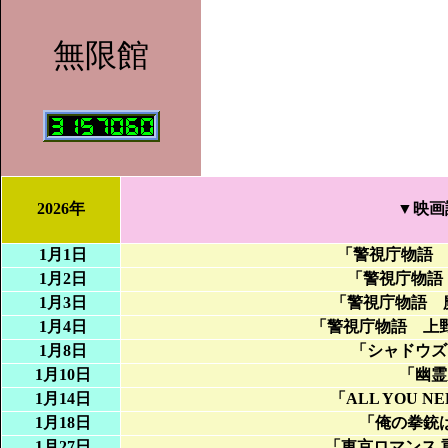
無限館
2026年
▼映画
1月1日
「
警視庁物語
1月2日
「
警視庁物語
1月3日
「
警視庁物語 
1月4日
「
警視庁物語 上
1月8日
「
シャドウズ
1月10日
「
幽霊
1月14日
「
ALL YOU NEE
1月18日
「
俺の拳銃
1月27日
「
東京ロマンス 