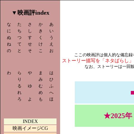
▼映画評index
な
た
さ
か
あ
に
ち
し
き
い
ぬ
つ
す
く
う
ね
て
せ
け
え
の
と
そ
こ
お
ストーリー描写を「ネタばらし」
なお、ストーリーは一回観
わ
ら
や
ま
は
り
み
ひ
る
ゆ
む
ふ
れ
め
へ
ろ
よ
も
ほ
★2025
INDEX
映画イメージCG