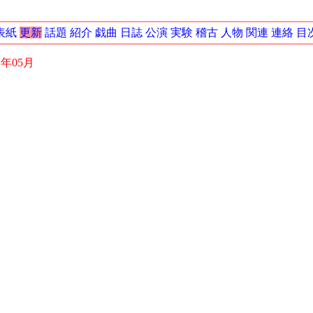
表紙
更新
話題
紹介
戯曲
日誌
公演
実験
稽古
人物
関連
連絡
目
1年05月