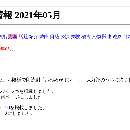
 2021年05月
表紙
更新
話題
紹介
戯曲
日誌
公演
実験
稽古
人物
関連
連絡
目
1年05月
。お陰様で朗読劇「おめめがポン！」、大好評のうちに終了
ンバー2つを掲載しました。
て別ページにしました。
l.190
を掲載しました。
ージにしました。