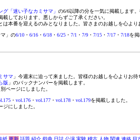
ング「迷い子なカミサマ」
の6/6以降の分を一気に掲載します
掲載しております、悪しからずご了承ください。
は本番を迎えるのみとなりました。皆さまのお越しを心より
サマ」の
6/10
・
6/16
・
6/18
・
6/25
・
7/1
・
7/9
・
7/15
・
7/17
・
7/18
を掲
ミサマ
」今週末に迫って来ました。皆様のお越しを心よりお待
ら版
」のバックナンバーを掲載します。
て別ページにしました。
l.175
・
vol.176
・
vol.177
・
vol.178
・
vol.179
を掲載しました。
ージにしました。
表紙
更新
話題
紹介
戯曲
日誌
公演
実験
稽古
人物
関連
連絡
目