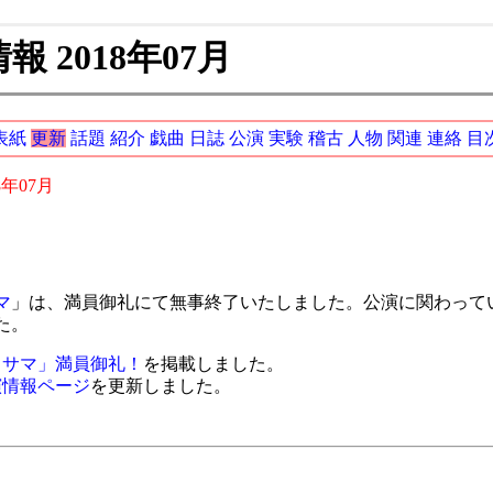
 2018年07月
表紙
更新
話題
紹介
戯曲
日誌
公演
実験
稽古
人物
関連
連絡
目
8年07月
マ
」は、満員御礼にて無事終了いたしました。公演に関わって
た。
ミサマ」満員御礼！
を掲載しました。
演情報ページ
を更新しました。