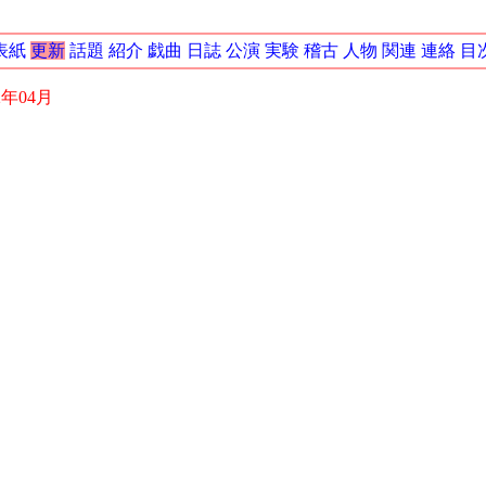
表紙
更新
話題
紹介
戯曲
日誌
公演
実験
稽古
人物
関連
連絡
目
2年04月