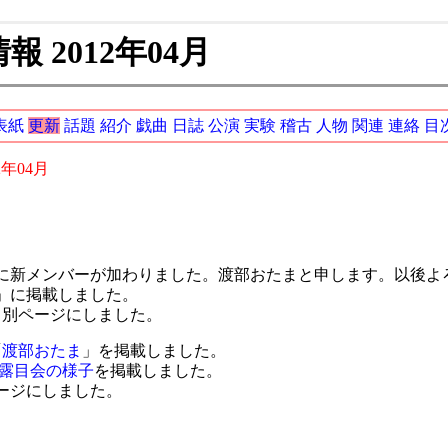
 2012年04月
表紙
更新
話題
紹介
戯曲
日誌
公演
実験
稽古
人物
関連
連絡
目
2年04月
新メンバーが加わりました。渡部おたまと申します。以後よ
」に掲載しました。
て別ページにしました。
「
渡部おたま
」を掲載しました。
お披露目会の様子
を掲載しました。
ージにしました。