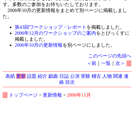
す。多数のご参加をお待ちいたしております。
2006年10月の更新情報をまとめて別ページに掲載しまし
た。
第43回ワークショップ・レポート
を掲載しました。
2006年12月のワークショップのご案内
をとぴっくすに
掲載しました。
2006年10月の更新情報
を別ページにしました。
このページの先頭へ
＜前
｜
一覧
｜
次＞
表紙
更新
話題
紹介
戯曲
日誌
公演
実験
稽古
人物
関連
連
絡
目次
トップページ
>
更新情報
>
2006年11月