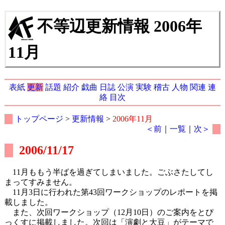
不等辺更新情報 2006年
11月
表紙
更新
話題
紹介
戯曲
日誌
公演
実験
稽古
人物
関連
連
絡
目次
トップページ
>
更新情報
>
2006年11月
＜前
｜
一覧
｜
次＞
2006/11/17
11月ももう半ばを過ぎてしまいました。ごぶさたしてし
まってすみません。
11月3日に行われた第43回ワークショップのレポートを掲
載しました。
また、次回ワークショップ（12月10日）のご案内をとぴ
っくすに掲載しました。次回は「演劇と大豆」がテーマで