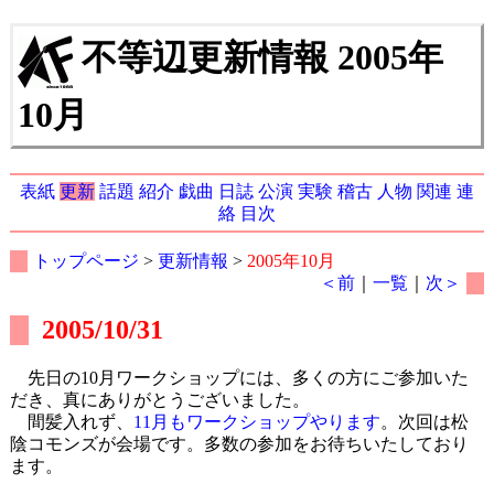
不等辺更新情報 2005年
10月
表紙
更新
話題
紹介
戯曲
日誌
公演
実験
稽古
人物
関連
連
絡
目次
トップページ
>
更新情報
>
2005年10月
＜前
｜
一覧
｜
次＞
2005/10/31
先日の10月ワークショップには、多くの方にご参加いた
だき、真にありがとうございました。
間髪入れず、
11月もワークショップやります
。次回は松
陰コモンズが会場です。多数の参加をお待ちいたしており
ます。