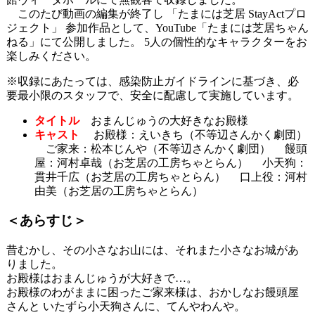
このたび動画の編集が終了し 「たまには芝居 StayActプロ
ジェクト」 参加作品として、YouTube「たまには芝居ちゃん
ねる」にて公開しました。 5人の個性的なキャラクターをお
楽しみください。
※収録にあたっては、感染防止ガイドラインに基づき、必
要最小限のスタッフで、安全に配慮して実施しています。
タイトル
おまんじゅうの大好きなお殿様
キャスト
お殿様：えいきち（不等辺さんかく劇団）
ご家来：松本じんや（不等辺さんかく劇団） 饅頭
屋：河村卓哉（お芝居の工房ちゃとらん） 小天狗：
貫井千広（お芝居の工房ちゃとらん） 口上役：河村
由美（お芝居の工房ちゃとらん）
＜あらすじ＞
昔むかし、その小さなお山には、それまた小さなお城があ
りました。
お殿様はおまんじゅうが大好きで…。
お殿様のわがままに困ったご家来様は、おかしなお饅頭屋
さんと いたずら小天狗さんに、てんやわんや。