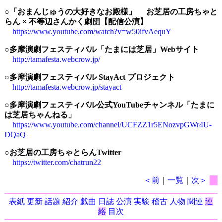
○「おまんじゅうの大好きなお殿様」 お芝居の工房ちゃと
らん × 不等辺さんかく劇団【配信公演】
https://www.youtube.com/watch?v=w50ifvAequY
○多摩演劇フェスティバル「たまには芝居」Webサイト
http://tamafesta.webcrow.jp/
○多摩演劇フェスティバル StayAct プロジェクト
http://tamafesta.webcrow.jp/stayact
○多摩演劇フェスティバル公式YouTubeチャンネル「たまに
は芝居ちゃんねる」
https://www.youtube.com/channel/UCFZZ1r5ENozvpGWr4U-
DQaQ
○お芝居の工房ちゃとらんTwitter
https://twitter.com/chatrun22
＜前
｜
一覧
｜
次＞
表紙
更新
話題
紹介
戯曲
日誌
公演
実験
稽古
人物
関連
連
絡
目次