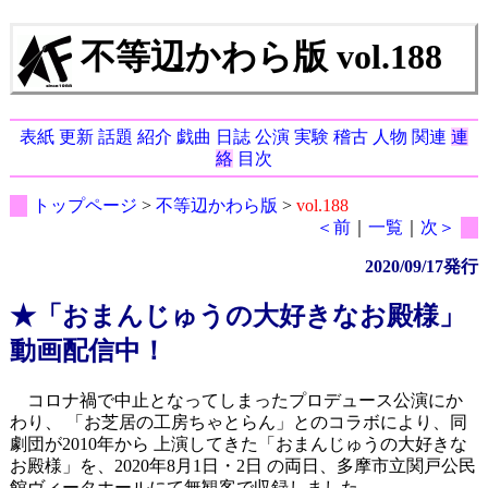
不等辺かわら版 vol.188
表紙
更新
話題
紹介
戯曲
日誌
公演
実験
稽古
人物
関連
連
絡
目次
トップページ
>
不等辺かわら版
>
vol.188
＜前
｜
一覧
｜
次＞
2020/09/17発行
★「おまんじゅうの大好きなお殿様」
動画配信中！
コロナ禍で中止となってしまったプロデュース公演にか
わり、 「お芝居の工房ちゃとらん」とのコラボにより、同
劇団が2010年から 上演してきた「おまんじゅうの大好きな
お殿様」を、2020年8月1日・2日 の両日、多摩市立関戸公民
館ヴィータホールにて無観客で収録しました。