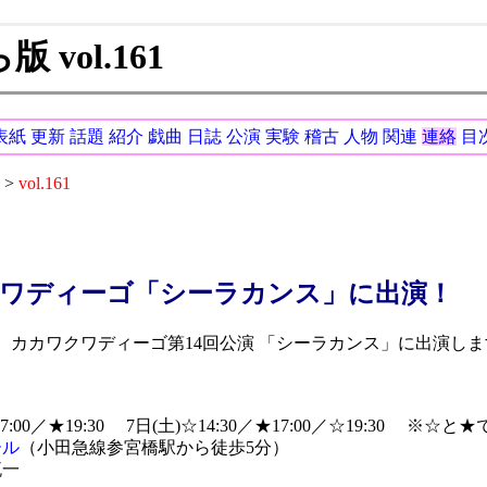
vol.161
表紙
更新
話題
紹介
戯曲
日誌
公演
実験
稽古
人物
関連
連絡
目
>
vol.161
ワディーゴ「シーラカンス」に出演！
カカワクワディーゴ第14回公演 「シーラカンス」に出演しま
」
17:00／★19:30 7日(土)☆14:30／★17:00／☆19:30 
ール
（小田急線参宮橋駅から徒歩5分）
流一