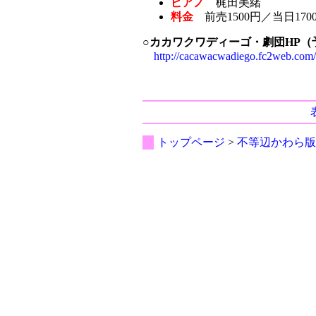
ピアノ
梶田美緒
料金
前売1500円／当日170
○カカワクワディーゴ・劇団HP
http://cacawacwadiego.fc2web.com/
トップページ
>
不等辺かわら版