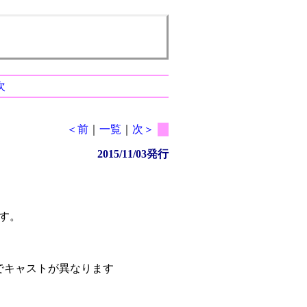
次
＜前
｜
一覧
｜
次＞
2015/11/03発行
す。
※☆と★でキャストが異なります