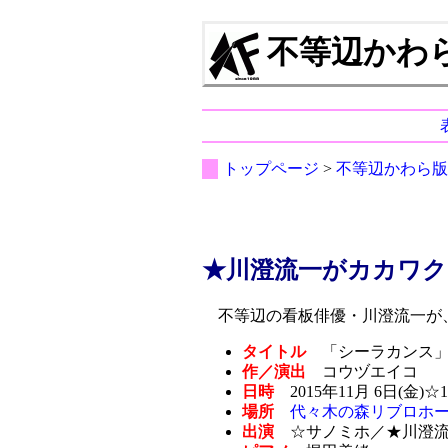
不等辺かわら版 
トップページ
>
不等辺かわら版
★川澄流一がカカワク
不等辺の看板俳優・川澄流一が、
タイトル
「シーラカンス
作／演出
コウヅエイコ
日時
2015年11月 6日(金)☆
場所
代々木の森リブロホ
出演
☆サノミホ／★川澄