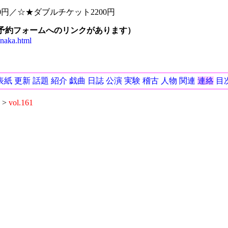
0円／☆★ダブルチケット2200円
（予約フォームへのリンクがあります）
naka.html
表紙
更新
話題
紹介
戯曲
日誌
公演
実験
稽古
人物
関連
連絡
目
>
vol.161