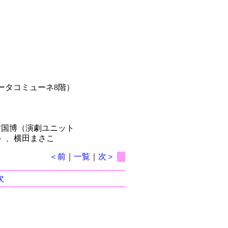
ータコミューネ8階）
国博（演劇ユニット
団）、横田まさこ
＜前
｜
一覧
｜
次＞
次