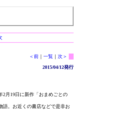
次
＜前
｜
一覧
｜
次＞
2015/04/12発行
2月19日に新作「おまめごとの
物語。お近くの書店などで是非お