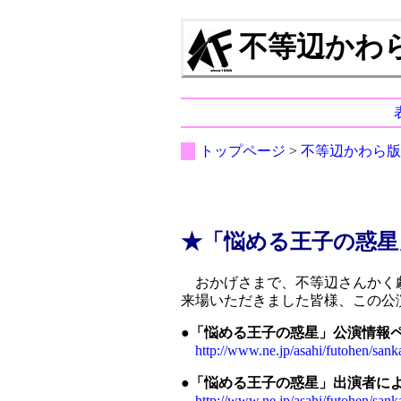
不等辺かわら版 
トップページ
>
不等辺かわら版
★「悩める王子の惑星
おかげさまで、不等辺さんかく劇
来場いただきました皆様、この公
●「悩める王子の惑星」公演情報
http://www.ne.jp/asahi/futohen/san
●「悩める王子の惑星」出演者に
http://www.ne.jp/asahi/futohen/san