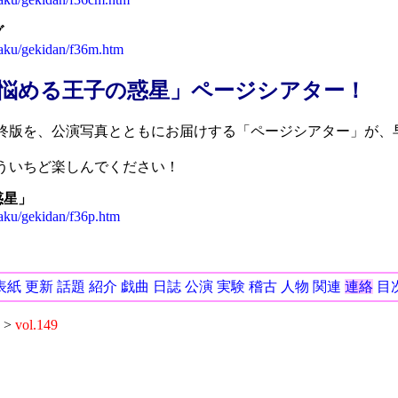
グ
kaku/gekidan/f36m.htm
悩める王子の惑星」ページシアター！
版を、公演写真とともにお届けする「ページシアター」が、
ういちど楽しんでください！
惑星」
kaku/gekidan/f36p.htm
表紙
更新
話題
紹介
戯曲
日誌
公演
実験
稽古
人物
関連
連絡
目
>
vol.149