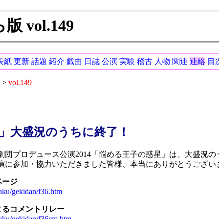
vol.149
表紙
更新
話題
紹介
戯曲
日誌
公演
実験
稽古
人物
関連
連絡
目
>
vol.149
」大盛況のうちに終了！
団プロデュース公演2014「悩める王子の惑星」は、大盛況の
演に参加・協力いただきました皆様、本当にありがとうござい
ページ
kaku/gekidan/f36.htm
よるコメントリレー
kaku/gekidan/f36cm.htm