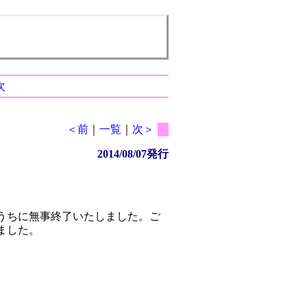
次
＜前
｜
一覧
｜
次＞
2014/08/07発行
うちに無事終了いたしました。ご
ました。