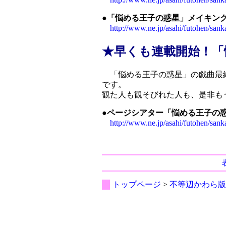
●「悩める王子の惑星」メイキン
http://www.ne.jp/asahi/futohen/san
★早くも連載開始！「
「悩める王子の惑星」の戯曲最終
です。
観た人も観そびれた人も、是非も
●ページシアター「悩める王子の
http://www.ne.jp/asahi/futohen/san
トップページ
>
不等辺かわら版