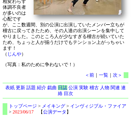
相変わらず
体調不良者
が多いのは
心配です
が、ここ数週間、別の公演に出演していたメンバー立ちが
稽古に戻ってきたため、その人達の出演シーンを集中して
やりました。このところ人が少なすぎる稽古が続いていた
ため、ちょっと人が揃うだけでもテンション上がっちゃい
ます！
（
じんや
）
（写真：私のために争わないで！）
＜前
｜
一覧
｜
次＞
表紙
更新
話題
紹介
戯曲
日誌
公演
実験
稽古
人物
関連
連
絡
目次
トップページ
>
メイキング
>
インヴィジブル・ファイア
>
2023/06/17
【
公演データ
】