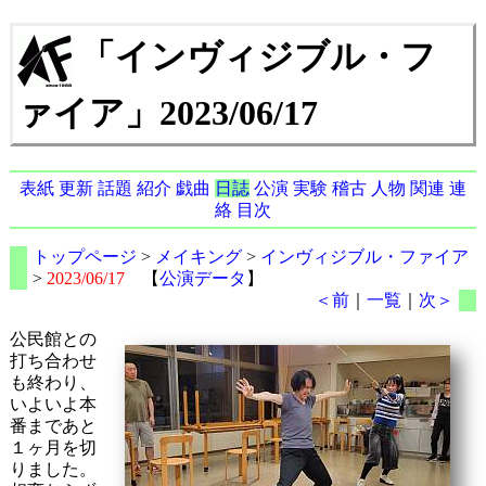
「インヴィジブル・フ
ァイア」2023/06/17
表紙
更新
話題
紹介
戯曲
日誌
公演
実験
稽古
人物
関連
連
絡
目次
トップページ
>
メイキング
>
インヴィジブル・ファイア
>
2023/06/17
【
公演データ
】
＜前
｜
一覧
｜
次＞
公民館との
打ち合わせ
も終わり、
いよいよ本
番まであと
１ヶ月を切
りました。