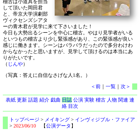
稽古は小道具を担当
して頂いた岡田君
と、帝京大学演劇部
ヴィクセンズシアタ
ーの青木君が見学に来て下さいました！
今日も大勢出るシーンを中心に稽古。やはり見学者がいる
といつもの稽古より少し緊張感があり、この緊張感が良い
感じに働きます。シーンはバラバラだったので多分わけわ
からなかったと思いますが、見学して頂けるのは本当にあ
りがたいです。
（
じんや
）
（写真：答えに自信なさげな人1名。）
＜前
｜
一覧
｜
次＞
表紙
更新
話題
紹介
戯曲
日誌
公演
実験
稽古
人物
関連
連
絡
目次
トップページ
>
メイキング
>
インヴィジブル・ファイア
>
2023/06/10
【
公演データ
】