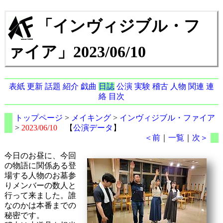
「インヴィジブル・フ
ァイア」2023/06/10
表紙
更新
話題
紹介
戯曲
日誌
公演
実験
稽古
人物
関連
連
絡
目次
トップページ
>
メイキング
>
インヴィジブル・ファイア
>
2023/06/10
【
公演データ
】
＜前
｜
一覧
｜
次＞
今日のお昼に、今回
の物語に関係ある登
場する人物のお墓参
りメンバーの数人と
行って来ました。誰
なのかは本番までの
秘密です。