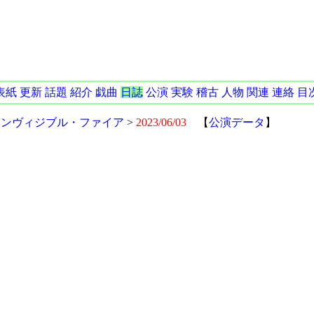
表紙
更新
話題
紹介
戯曲
日誌
公演
実験
稽古
人物
関連
連絡
目
インヴィジブル・ファイア
>
2023/06/03
【
公演データ
】