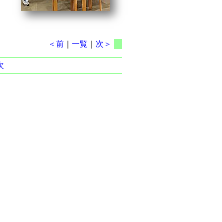
＜前
｜
一覧
｜
次＞
次