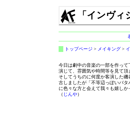
「インヴィジブ
トップページ
>
メイキング
>
今日は劇中の音楽の一部を作って
演じて、雰囲気や時間等を見て頂
そしてうちのに何度か客演した磯
古しましたが「不等辺っぽいバタ
に色々な方と会えて我々も嬉しか
（
じんや
）