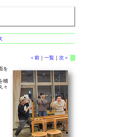
次
＜前
｜
一覧
｜
次＞
面を
を稽
久々