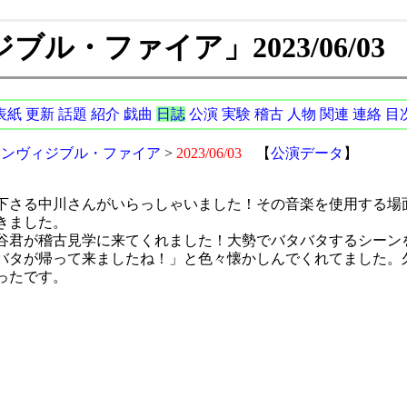
ル・ファイア」2023/06/03
表紙
更新
話題
紹介
戯曲
日誌
公演
実験
稽古
人物
関連
連絡
目
インヴィジブル・ファイア
>
2023/06/03
【
公演データ
】
下さる中川さんがいらっしゃいました！その音楽を使用する場
きました。
谷君が稽古見学に来てくれました！大勢でバタバタするシーン
バタが帰って来ましたね！」と色々懐かしんでくれてました。
ったです。