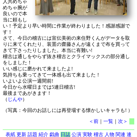
人共めちゃ
めちゃ腕が
良いので本
当に頼もし
い！予定より早い時間に作業が終わりました！感謝感謝で
す！
さて、今日の稽古には宣伝美術の来住野くんがデータを取
りに来てくれたり、装置の齋藤さんが遠くまで布を買って
きて下さったりしました。本当に有難い!
稽古は通しをやらず抜き稽古とクライマックスの部分通し
をしました！
いい感じに磨かれて来ましたよ!
気持ちも乗ってきて一体感も出て来ました！
いよいよ公演一週間前!
今日から水曜日までは5連日稽古!
最後まであがきます！
（
じんや
）
（写真：今回のお話しには再登場する懐かしいキャラも! ）
＜前
｜
一覧
｜
次＞
表紙
更新
話題
紹介
戯曲
日誌
公演
実験
稽古
人物
関連
連