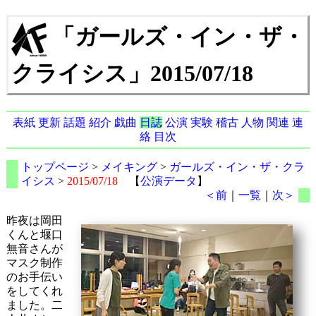
「ガールズ・イン・ザ・
クライシス」2015/07/18
表紙
更新
話題
紹介
戯曲
日誌
公演
実験
稽古
人物
関連
連
絡
目次
トップページ
>
メイキング
>
ガールズ・イン・ザ・クラ
イシス
>
2015/07/18
【
公演データ
】
＜前
｜
一覧
｜
次＞
昨夜は岡田
くんと堰口
無音さんが
マスク制作
のお手伝い
をしてくれ
ました。二