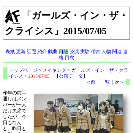
「ガールズ・イン・ザ・
クライシス」2015/07/05
表紙
更新
話題
紹介
戯曲
日誌
公演
実験
稽古
人物
関連
連
絡
目次
トップページ
>
メイキング
>
ガールズ・イン・ザ・クラ
イシス
>
2015/07/05
【
公演データ
】
＜前
｜
一覧
｜
次＞
昨年の前半
通しはメン
バーが一人
だけ欠席で
したが、今
日もなん
と、昨日と