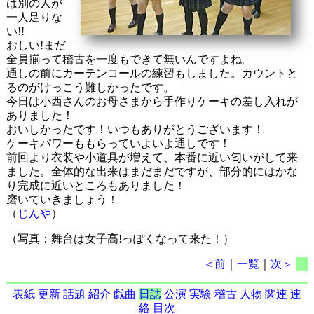
は別の人が
一人足りな
い!!
おしい!まだ
全員揃って稽古を一度もできて無いんですよね。
通しの前にカーテンコールの練習もしました。カウントと
るのがけっこう難しかったです。
今日は小西さんのお母さまから手作りケーキの差し入れが
ありました！
おいしかったです！いつもありがとうございます！
ケーキパワーももらっていよいよ通しです！
前回より衣装や小道具が増えて、本番に近い匂いがして来
ました。全体的な出来はまだまだですが、部分的にはかな
り完成に近いところもありました！
磨いていきましょう！
（
じんや
）
（写真：舞台は女子高!っぽくなって来た！）
＜前
｜
一覧
｜
次＞
表紙
更新
話題
紹介
戯曲
日誌
公演
実験
稽古
人物
関連
連
絡
目次