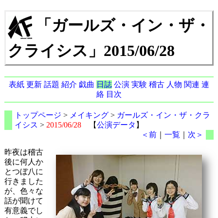
「ガールズ・イン・ザ・
クライシス」2015/06/28
表紙
更新
話題
紹介
戯曲
日誌
公演
実験
稽古
人物
関連
連
絡
目次
トップページ
>
メイキング
>
ガールズ・イン・ザ・クラ
イシス
>
2015/06/28
【
公演データ
】
＜前
｜
一覧
｜
次＞
昨夜は稽古
後に何人か
とつぼ八に
行きました
が、色々な
話が聞けて
有意義でし