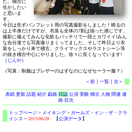
た。稽古に
生かしたい
と思いま
す。
今日は先ずパンフレット用の写真撮影をしました！映るの
は上半身だけですが、衣装も全体の7割は揃った感じです。
撮影に備えてみんな化粧もバッチリで一段とカワイイ!みん
な自分達でも写真撮りまくってました。そして昨日より衣
装をしっかり来て稽古。クライマックスやラストシーン等
の抜き稽古中心にやりました。徐々に良くなっています!
（
じんや
）
（写真：制服はブレザーのはずなのになぜセーラー服？）
＜前
｜
一覧
｜
次＞
表紙
更新
話題
紹介
戯曲
日誌
公演
実験
稽古
人物
関連
連
絡
目次
トップページ
>
メイキング
>
ガールズ・イン・ザ・クラ
イシス
>
2015/06/28
【
公演データ
】