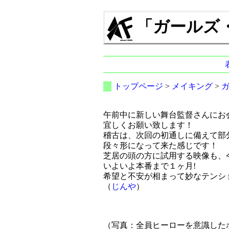
「ガールズ・イ
トップページ
>
メイキング
>
午前中に新しい舞台監督さんにお
宜しくお願い致します！
稽古は、次回の初通しに備えて部
段々形になって来た感じです！
芝居の頭の方に試用する映像も、
いよいよ本番まで１ヶ月!
希望と不安が相まって妙なテンショ
（
じんや
）
（写真：全員ヒーローを意識したポ