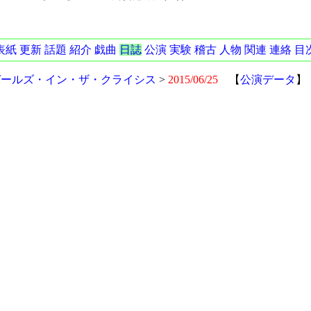
表紙
更新
話題
紹介
戯曲
日誌
公演
実験
稽古
人物
関連
連絡
目
ガールズ・イン・ザ・クライシス
>
2015/06/25
【
公演データ
】