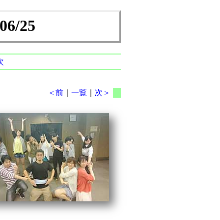
/25
次
＜前
｜
一覧
｜
次＞