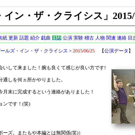
ン・ザ・クライシス」2015/06
表紙
更新
話題
紹介
戯曲
日誌
公演
実験
稽古
人物
関連
連絡
目
ガールズ・イン・ザ・クライシス
>
2015/06/25
【
公演データ
】
会いして来ました！腕も良くて感じが良い方です!
分通しを何ヵ所かやりました。
今月末に完成するという連絡がありました！
ンです！(笑)
ーズ。またもや本編とは無関係(笑)）