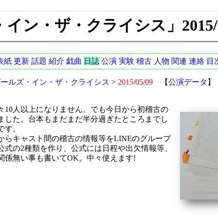
ン・ザ・クライシス」2015/05
表紙
更新
話題
紹介
戯曲
日誌
公演
実験
稽古
人物
関連
連絡
目
ガールズ・イン・ザ・クライシス
>
2015/05/09
【
公演データ
】
々10人以上になりません。でも今日から初稽古の
ました。台本もまだまだ半分過ぎたところまでし
です。
らキャスト間の稽古の情報等をLINEのグループ
公式の2種類を作り、公式には日程や出欠情報等、
関係無い事も書いてOK。中々使えます!