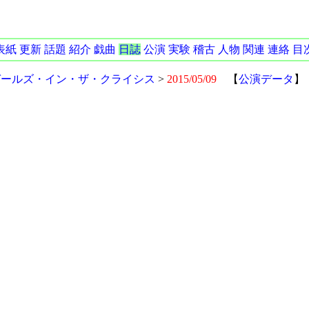
表紙
更新
話題
紹介
戯曲
日誌
公演
実験
稽古
人物
関連
連絡
目
ガールズ・イン・ザ・クライシス
>
2015/05/09
【
公演データ
】