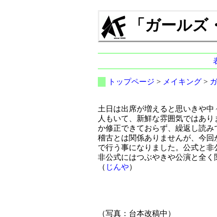
「ガールズ・イ
トップページ
>
メイキング
>
土日は出席が増えると思いきや中
人もいて、新鮮な雰囲気ではあり
か修正できておらず、繰返し読み
稽古とは関係ありませんが、今回か
で行う事になりました。公式と非
非公式にはつぶやきや公演と全く
（
じんや
）
（写真：台本改稿中）