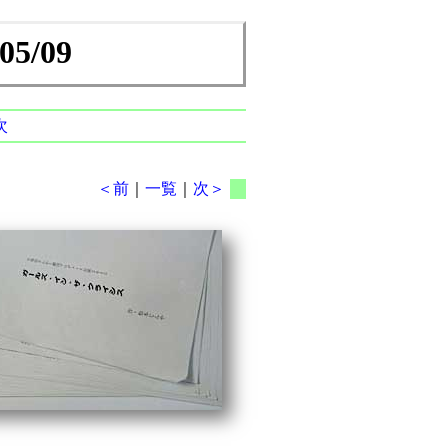
/09
次
＜前
｜
一覧
｜
次＞