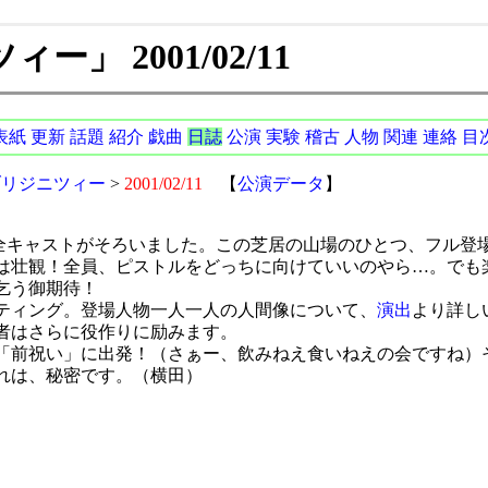
」 2001/02/11
表紙
更新
話題
紹介
戯曲
日誌
公演
実験
稽古
人物
関連
連絡
目
ブリジニツィー
>
2001/02/11
【
公演データ
】
全キャストがそろいました。この芝居の山場のひとつ、フル登
は壮観！全員、ピストルをどっちに向けていいのやら…。でも
乞う御期待！
ティング。登場人物一人一人の人間像について、
演出
より詳し
者はさらに役作りに励みます。
「前祝い」に出発！（さぁー、飲みねえ食いねえの会ですね）
れは、秘密です。（横田）