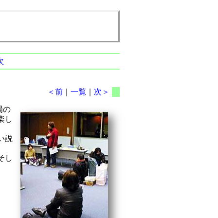
次
＜前
｜
一覧
｜
次＞
場の
楽し
い説
そし