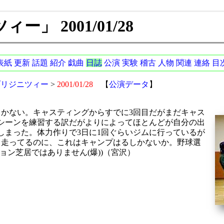
」 2001/01/28
表紙
更新
話題
紹介
戯曲
日誌
公演
実験
稽古
人物
関連
連絡
目
ブリジニツィー
>
2001/01/28
【
公演データ
】
しかない。キャスティングからすでに3回目だがまだキャス
シーンを練習する訳だがよりによってほとんどが自分の出
しまった。体力作りで3日に1回ぐらいジムに行っているが
ロも走ってるのに、これはキャンプはるしかないか。野球選
ョン芝居ではありません(爆))（宮沢）