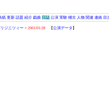
表紙
更新
話題
紹介
戯曲
日誌
公演
実験
稽古
人物
関連
連絡
目
ブリジニツィー
>
2001/01/28
【
公演データ
】