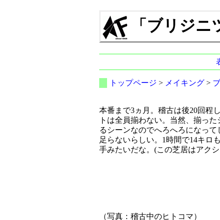
「ブリジニツィー
トップページ
>
メイキング
>
本番まで3ヵ月。稽古は後20回程
トは全員揃わない。当然、揃った
るシーンなのでへろへろになって
足らないらしい。1時間で14キ
手みたいだな。(この芝居はアクシ
（写真：稽古中のヒトコマ）