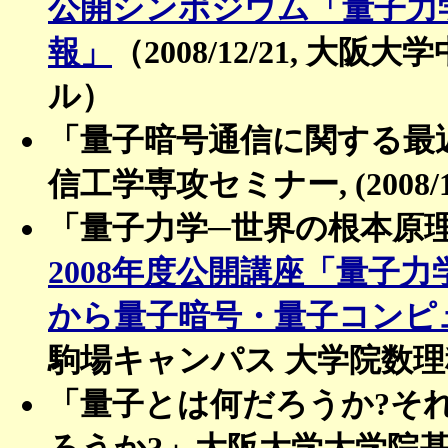
公開シンポジウム「量子力
報」
（2008/12/21, 
ル）
「量子暗号通信に関する最
信工学専攻セミナー, (2008/
「量子力学─世界の根本原
2008年度公開講座「量子
から量子暗号・量子コンピ
駒場キャンパス 大学院数
「量子とは何だろうか? 
ろうか?」大阪大学大学院基