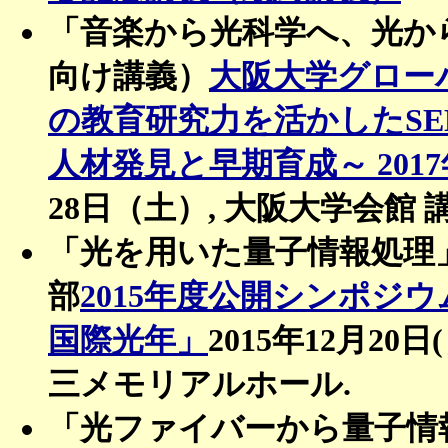
「音楽から光科学へ、光か
向け講義）
大阪大学グロー
の教育研究力を活かしたSE
人材発見と早期育成～ 201
28日（土）, 大阪大学会館 講
「光を用いた量子情報処理
部
2015年度公開シンポジ
国際光年」
2015年12月2
三メモリアルホール.
「光ファイバーから量子情