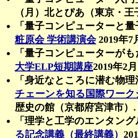
（月）北とぴあ（東京・王子
「量子コンピューターと量
粧原会 学術講演会
2019年
「量子コンピューターがも
大学ELP短期講座
2019年2
「身近なところに潜む物理
チェーンを知る国際ワーク
歴史の館（京都府宮津市）.
「理学と工学のエンタング
る記念講義（最終講義）
20