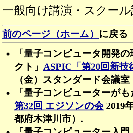
一般向け講演・スクール
前のページ（ホーム）
に戻る
「量子コンピュータ開発の
クト」
ASPIC「第20回
（金）スタンダード会議室
「量子コンピューターがも
第32回 エジソンの会
201
都府木津川市）.
「量子コンピューター入門」情