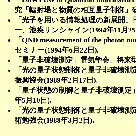
究「輻射場と物質の相互量子制御」
「光子を用いる情報処理の新展開」
ー、池袋サンシャイン
(1994
年
11
月
25
「
QND measurement of the photon numb
セミナー
(1994
年
6
月
22
日
).
「量子非破壊測定」電気学会、将来
「光の量子状態制御と量子非破壊測
振興協会
(1989
年
2
月
17
日
).
「量子状態の制御と量子非破壊測定
年
5
月
10
日
).
「光の量子状態制御と量子非破壊測
術勉強会
(1988
年
3
月
2
日
).