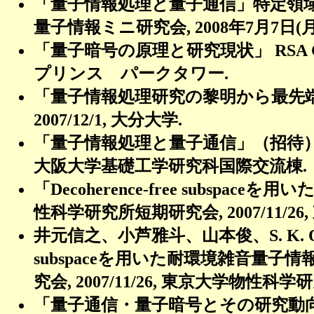
「量子情報処理と量子通信」特定領
量子情報ミニ研究会
, 2008
年
7
月
7
日
(
「量子暗号の原理と研究現状」
RSA C
プリンス パークタワー
.
「量子情報処理研究の黎明から最先
2007/12/1,
大分大学
.
「量子情報処理と量子通信」（招待
大阪大学基礎工学研究科国際交流棟
.
「
Decoherence-free subspace
を用いた
性科学研究所短期研究会
, 2007/11/26,
井元信之、小芦雅斗、山本俊、
S. K.
subspace
を用いた耐環境雑音量子情
究会
, 2007/11/26,
東京大学物性科学研
「量子通信・量子暗号とその研究動