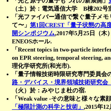
「光と原子の量子もつれの新展開」
（土）於：電気通信大学 B棟202号室
「光ファイバー通信で繋ぐ量子メモ
て〜」
第1回CREST「量子状態の
開シンポジウム
,2017年5月25
ENEOSホール.
「Recent topics in two-particle i
on EPR steering, temporal steering, 
理化学研究所(和光市).
「量子情報技術時限研究専門委員会
路・デバイス・境界領域技術研究会「
（火）於：みやじま杜の宿.
「Weak value -その意味と様々な素顔
「極限計測の科学と技術」
,2015年