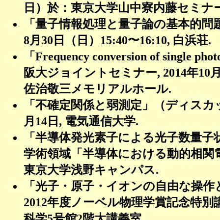
日）於：東京大学山中寮内藤セミナー
「量子情報処理と量子論の基本的問
8月30日（日）15:40〜16:10, 白浜荘.
「Frequency conversion of single p
阪大ジョイントセミナー, 2014年10月
佐治敬三メモリアルホール.
「不確定関係と弱測定」（ディスカッシ
月14日, 電気通信大学.
「半導体発光素子による光子数量子
学術領域「半導体における動的相関
東京大学浅野キャンパス
.
「光子・原子・イオンの自由な操作
2012年度ノーベル物理学賞記念特別講
科学5号館2階大講義室.