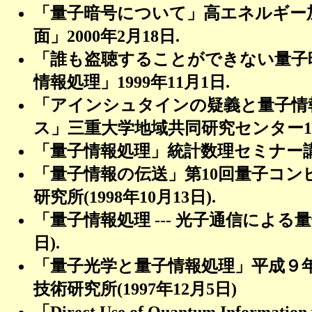
「量子暗号について」高エネルギー
面」
2000
年
2
月
18
日
.
「誰も盗聴することができない量子
情報処理」
1999
年
11
月
1
日
.
「アインシュタインの疑義と量子情
ス」三重大学地域共同研究センター
1
「量子情報処理」統計数理セミナー
「量子情報の伝送」第
10
回量子コン
研究所
(1998
年
10
月
13
日
).
「量子情報処理
---
光子通信による量
日
).
「量子光学と量子情報処理」平成９
技術研究所
(1997
年
12
月
5
日
)
「
Direct Use of Quantum Information 