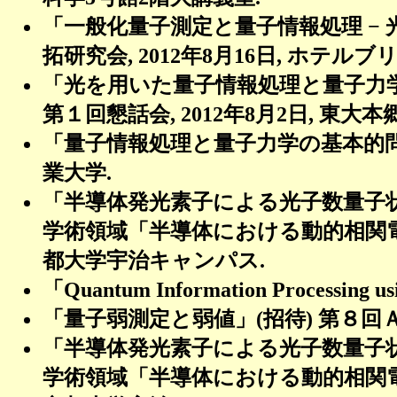
「一般化量子測定と量子情報処理 −
拓研究会, 2012年8月16日, ホテル
「光を用いた量子情報処理と量子力
第１回懇話会, 2012年8月2日, 東大
「量子情報処理と量子力学の基本的問題」
業大学.
「半導体発光素子による光子数量子
学術領域「半導体における動的相関
都大学宇治キャンパス
.
「Quantum Information Processing 
「量子弱測定と弱値」
(
招待
)
第８回Ａ
「半導体発光素子による光子数量子
学術領域「半導体における動的相関