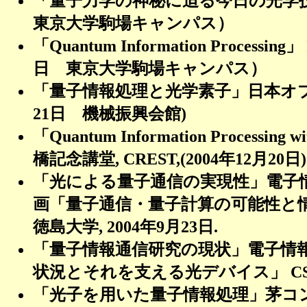
「量子力学の神秘に迫る今日の光学
東京大学駒場キャンパス）
「
Quantum Information Processing
」
日 東京大学駒場キャンパス）
「量子情報処理と光学素子」日本オ
21
日 機械振興会館
)
「
Quantum Information Processing wi
橋記念講堂
, CREST,(2004
年
12
月
20
日
)
「光による量子通信の実現性」電子
画「量子通信・量子計算の可能性と
徳島大学
, 2004
年
9
月
23
日
.
「量子情報通信研究の現状」電子情
状況とそれを支える光デバイス」
C
「光子を用いた量子情報処理」茅コ