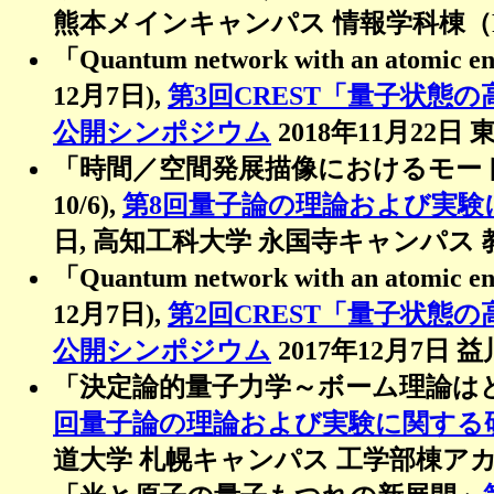
熊本メインキャンパス 情報学科棟（F
「Quantum network with an atomic 
12月7日),
第3回CREST「量子状態
公開シンポジウム
2018年11月22
「時間／空間発展描像におけるモード直交
10/6),
第8回量子論の理論および実験に
日, 高知工科大学 永国寺キャンパス 教
「Quantum network with an atomic 
12月7日),
第2回CREST「量子状態
公開シンポジウム
2017年12月7日
「決定論的量子力学～ボーム理論はどこま
回量子論の理論および実験に関する研究
道大学 札幌キャンパス 工学部棟アカ