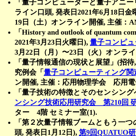
「量子コンピューターと量子アニーリ
ライン口頭, 発表日2021年6月18日金
19日（土）オンライン開催, 主催：
「History and outlook of quant
2021年3月23日火曜日),
量子コンピュ
3月22日（月）〜23日（火）オンライ
「量子情報通信の現状と展望」(招待, オ
究例会「
量子コンピューティング関
ン開催, 主催：応用物理学会 応用電
「量子技術の特徴とそのセンシングへの応用
ンシング技術応用研究会 第210回 
ター 4階 セミナー室(1).
「第２次量子情報ブームともう一つの闘
頭, 発表日1月12日),
第9回QUATUO