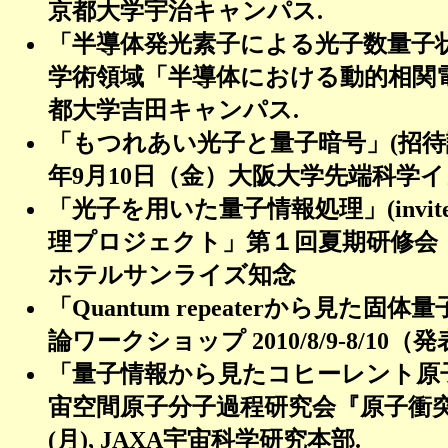
京都大学宇治キャンパス
.
「半導体発光素子による光子数量子
学術領域「半導体における動的相関
都大学吉田キャンパス
.
「もつれあい光子と量子暗号」(招待講
年9月10日（金）大阪大学先端科学
「光子を用いた量子情報処理」
(invi
理プロジェクト」第１回夏期研修会
ホテルサンライズ知念
「
Quantum repeater
から見た固体量
論ワークショップ
2010/8/9-8/10
（発
「量子情報から見たコヒーレント原
宙空間原子分子過程研究会『原子衝
(
月
), JAXA
宇宙科学研究本部
.