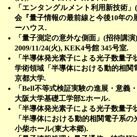
「エンタングルメント利用新技術」
会『量子情報の最前線と今後
10
年の
ーハウス
.
「量子測定の意外な側面」
(
招待講演
2009/11/24(
火
), KEK4
号館
345
号室
.
「半導体発光素子による光子数量子
学術領域「半導体における動的相関
京都大学
.
「
Bell
不等式検証実験の進展・意義
大阪大学基礎工学部
Σ
ホール
.
「半導体発光素子による光子数量子
「半導体における動的相関電子系の
小柴ホール
(
東大本郷
).