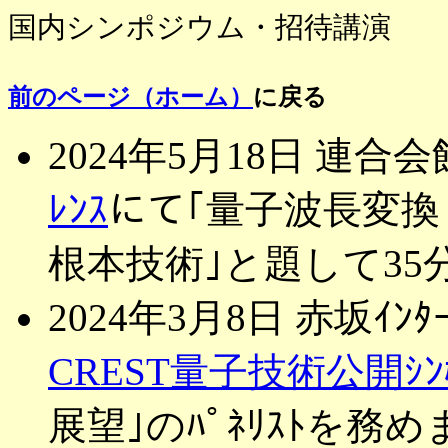
国内シンポジウム・招待講演
前のページ（ホーム）
に戻る
2024年5月18日 連
ﾚﾝｽ
にて｢量子波長変換：
根本技術｣と題して3
2024年3月8日 赤坂ｲﾝﾀ
CREST量子技術公開ｼﾝﾎ
展望｣のﾊﾟﾈﾘｽﾄを務