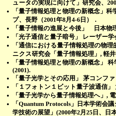
ュータの実現に向けて」研究会、
20
「量子情報処理と物理の新概念」科
プ、長野（
2001
年
8
月
4-6
日）．
「量子情報の進展と今後」 日本物
「光子通信と量子暗号」
レーザー学
「通信における量子情報処理の物理
ニクス研究会「量子情報処理」
,
軽井
「量子情報処理と物理の新概念」
科
(2001).
「量子光学とその応用」
茅コンファ
「１フォトン１ビット量子波通信」
「量子光学から量子情報処理へ」
,
電
「
Quantum Protocols
」日本学術会議
学技術の展望」
(2000
年
2
月
25
日、日