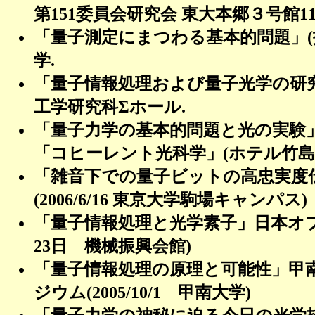
第
151
委員会研究会
東大本郷３号館
1
「量子測定にまつわる基本的問題」
(
学.
「量子情報処理および量子光学の研
工学研究科
Σ
ホール
.
「量子力学の基本的問題と光の実験
「コヒーレント光科学」
(
ホテル竹島
「雑音下での量子ビットの高忠実度
(2006/6/16
東京大学駒場キャンパス
)
「量子情報処理と光学素子」日本オ
23
日 機械振興会館
)
「量子情報処理の原理と可能性」甲
ジウム
(2005/10/1
甲南大学
)