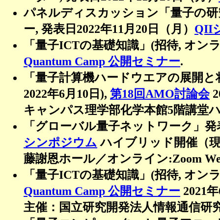
パネルディスカッション「量子の研
ー, 発表日2022年11月20日（月）
QI
「量子ICTの基礎知識」(招待, オンラ
Quantum Camp 公開セミナー
.
「量子計算機ハードウエアの展開と将
2022年6月10日),
第18回AMO討論会
2
キャンパス理学部化学本館5階講堂ハ
「グローバル量子ネットワーク」発表日
シンポジウム
ハイブリッド開催（現
藤謝恩ホール／オンライン:Zoom Web
「量子ICTの基礎知識」(招待, オンライ
Quantum Camp 公開セミナー
2021
主催：国立研究開発法人情報通信研究機構