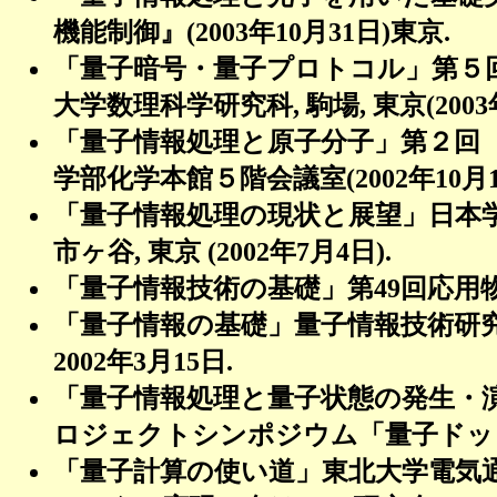
機能制御』
(2003
年
10
月
31
日
)
東京
.
「量子暗号・量子プロトコル」第５
大学数理科学研究科
,
駒場
,
東京
(2003
「量子情報処理と原子分子」第２回
学部化学本館５階会議室
(2002
年
10
月
「量子情報処理の現状と展望」日本
市ヶ谷
,
東京
(2002
年
7
月
4
日
).
「量子情報技術の基礎」第
49
回応用
「量子情報の基礎」量子情報技術研
2002
年
3
月
15
日
.
「量子情報処理と量子状態の発生・
ロジェクトシンポジウム「量子ドッ
「量子計算の使い道」東北大学電気