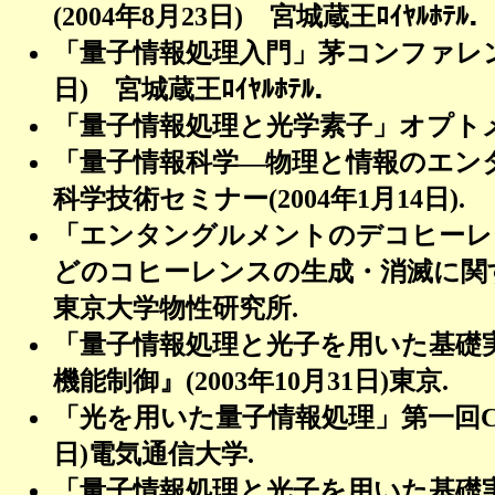
(2004
年
8
月
23
日
)
宮城蔵王ﾛｲﾔﾙﾎﾃﾙ．
「量子情報処理入門」茅コンファレ
日
)
宮城蔵王ﾛｲﾔﾙﾎﾃﾙ．
「量子情報処理と光学素子」オプト
「量子情報科学―物理と情報のエン
科学技術セミナー
(2004
年
1
月
14
日
).
「エンタングルメントのデコヒーレ
どのコヒーレンスの生成・消滅に関
東京大学物性研究所
.
「量子情報処理と光子を用いた基礎
機能制御』
(2003
年
10
月
31
日
)
東京
.
「光を用いた量子情報処理」第一回
日
)
電気通信大学
.
「量子情報処理と光子を用いた基礎