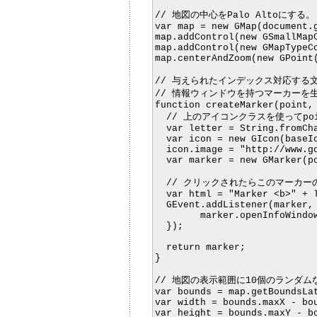
// 地図の中心をPalo Altoにする。

var map = new GMap(document.g
map.addControl(new GSmallMapC
map.addControl(new GMapTypeCo
map.centerAndZoom(new GPoint(
// 与えられたインデックス対応する文
// 情報ウィンドウを持つマーカーを生
function createMarker(point, 
  // 上のアイコンクラスを使ってpo
  var letter = String.fromCha
  var icon = new GIcon(baseIc
  icon.image = "http://www.go
  var marker = new GMarker(po
  // クリックされたらこのマーカ
  var html = "Marker <b>" + l
  GEvent.addListener(marker, 
	marker.openInfoWindowHtml(html);

  });

  return marker;

}

// 地図の表示範囲に10個のランダム
var bounds = map.getBoundsLat
var width = bounds.maxX - bou
var height = bounds.maxY - bo