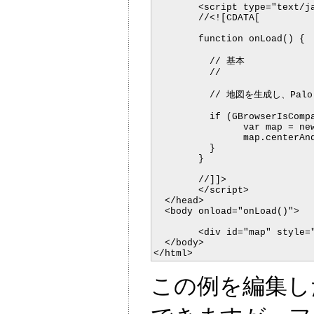
	<script type="text/javascript">

	//<![CDATA[

	  // 基本

	  // 地図を生成し、Palo Altoを中心にします

	  if (GBrowserIsCompatible()) {

		var map = new GMap(document.getElementById("map"));

		map.centerAndZoom(new GPoint(-122.1419, 37.4419), 4);

	  }

	}

	//]]>

	</script>

  </head>

  <body onload="onLoad()">

	<div id="map" style="width: 500px; height: 300px"></div>

  </body>

この例を編集し