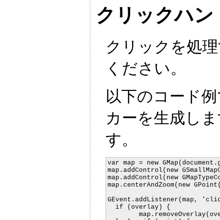
クリックハン
クリックを処理
ください。
以下のコード例
カーを生成しま
す。
var map = new GMap(document.g
map.addControl(new GSmallMapC
map.addControl(new GMapTypeCo
map.centerAndZoom(new GPoint(
GEvent.addListener(map, 'clic
  if (overlay) {

	map.removeOverlay(overlay);
