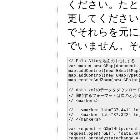
ください。たとえ
更してください。
でそれらを元に
でいません。そ
// Palo Altoを地図の中心にする

var map = new GMap(document.g
map.addControl(new GSmallMapC
map.addControl(new GMapTypeCo
map.centerAndZoom(new GPoint(
// data.xmlのデータをダウンロ
// 期待するフォーマットは次のとおり:
// <markers>

//   <marker lat="37.441" lng
//   <marker lat="37.322" lng
// </markers>

var request = GXmlHttp.create
request.open('GET', 'data.xml
request.onreadystatechange = 