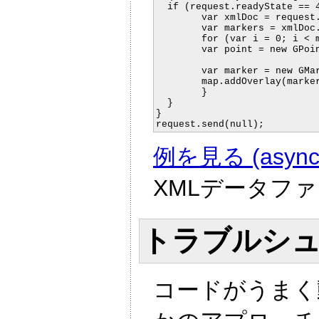
  if (request.readyState == 4
	var xmlDoc = request.responseXML;

	var markers = xmlDoc.documentElement.getElementsByTagName("marker");

	for (var i = 0; i < markers.length; i++) {

  	var point = new GPoint(parseFloat(markers[i].getAttribute("lng")),

						   parseFloat(markers[i].g
  	var marker = new GMarker(point);

  	map.addOverlay(marker);

	}

  }

}

例を見る (async.
XMLデータフ
トラブルシ
コードがうまく