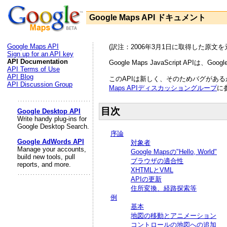
Google Maps API ドキュメント
Google Maps API
(訳注：2006年3月1日に取得した原
Sign up for an API key
API Documentation
Google Maps JavaScript A
API Terms of Use
API Blog
このAPIは新しく、そのためバグがあ
API Discussion Group
Maps APIディスカッショングループ
に
目次
Google Desktop API
Write handy plug-ins for
Google Desktop Search.
序論
Google AdWords API
対象者
Manage your accounts,
Google Mapsの"Hello, World"
build new tools, pull
ブラウザの適合性
reports, and more.
XHTMLとVML
APIの更新
住所変換、経路探索等
例
基本
地図の移動とアニメーション
コントロールの地図への追加