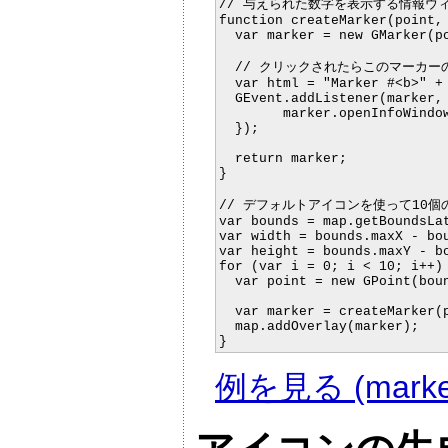
// 与えられた数字を表示する情報ウ
function createMarker(point, 
  var marker = new GMarker(po
  // クリックされたらこのマーカ
  var html = "Marker #<b>" + 
  GEvent.addListener(marker, 
	marker.openInfoWindowHtml(html);

  });

  return marker;

}

// デフォルトアイコンを使って10
var bounds = map.getBoundsLat
var width = bounds.maxX - bou
var height = bounds.maxY - bo
for (var i = 0; i < 10; i++) 
  var point = new GPoint(boun
						 bounds.minY + height
  var marker = createMarker(p
  map.addOverlay(marker);

例を見る (markeri