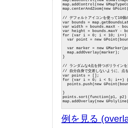
map.addControl(new GSmallMapC
map.addControl(new GMapTypeCo
map.centerAndZoom(new GPoint(
// デフォルトアイコンを使って10
var bounds = map.getBoundsLat
var width = bounds.maxX - bou
var height = bounds.maxY - bo
for (var i = 0; i < 10; i++) 
  var point = new GPoint(boun
						 bounds.minY + height
  var marker = new GMarker(po
  map.addOverlay(marker);

}

// ランダムな4点を持つポリラインを
// 自分自身で交差しないように、点を
var points = [];

for (var i = 0; i < 5; i++) {
  points.push(new GPoint(boun
						 bounds.minY + height 
}

points.sort(function(p1, p2) 
map.addOverlay(new GPolyline(
例を見る (overlay