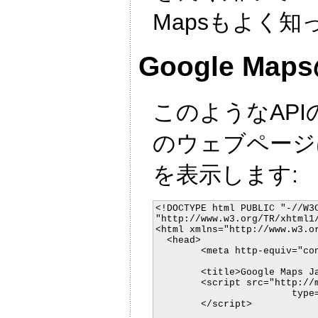
Mapsもよく
Google Maps
このようなAP
のウェブページはP
を表示します:
<!DOCTYPE html PUBLIC "-//W3C
"http://www.w3.org/TR/xhtml1/
<html xmlns="http://www.w3.or
  <head>

	<meta http-equiv="content-type" content="text/html; charset=UTF-8"/>

	<title>Google Maps JavaScript API Example: simple</title>

	<script src="http://maps.google.com/maps?file=api&v=1&key=ABQIAAAAEfCuQGsNiSWxRgf_vfNWaRQjskl1-YgiA_BGX2yRrf7htVrbmBTEB0IH-F489GrwP8-dHLib7cKKIQ"

			type="text/javascript">

	</script>
