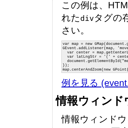
この例は、HTM
れた
タグの
div
さい。
var map = new GMap(document.g
GEvent.addListener(map, 'move
  var center = map.getCenterL
  var latLngStr = '(' + cente
  document.getElementById("me
});

例を見る (event.
情報ウィンド
情報ウィンドウ