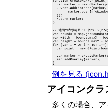
function createMarker(point) 
  var marker = new GMarker(po
  GEvent.addListener(marker, 
	marker.openInfoWindowHtml("You clicked me!");

  });

  return marker;

}

// 地図の表示範囲に10個のランダム
var bounds = map.getBoundsLat
var width = bounds.maxX - bou
var height = bounds.maxY - bo
for (var i = 0; i < 10; i++) 
  var point = new GPoint(boun
							bounds.minY + he
  var marker = createMarker(p
  map.addOverlay(marker);

例を見る (icon.h
アイコンクラ
多くの場合、ア