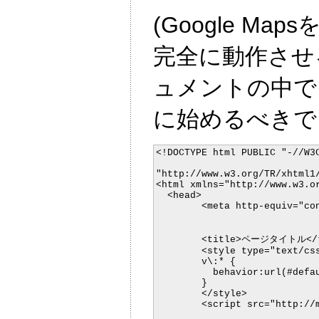
(Google M
完全に動作させ
ュメントの中で
に始めるべきで
<!DOCTYPE html PUBLIC "-//W3C
"http://www.w3.org/TR/xhtml1/
<html xmlns="http://www.w3.o
  <head>

	<meta http-equiv="content-type" content="text/html; charset=UTF-8"/>

	<title>ページタイトル</title>

	<style type="text/css">

	v\:* {

	  behavior:url(#default#VML);

	}

	</style>

	<script src="http://maps.google.com/maps?file=api&v=1&key=abcdefg"
