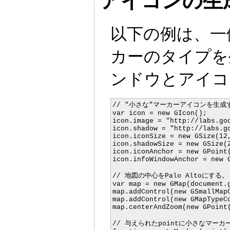
アイコンの生
以下の例は、一
カーのタイプを
ンドウとアイコ
// "小さな"マーカーアイコンを生成す
var icon = new GIcon();

icon.image = "http://labs.goo
icon.shadow = "http://labs.go
icon.iconSize = new GSize(12,
icon.shadowSize = new GSize(2
icon.iconAnchor = new GPoint(
icon.infoWindowAnchor = new G
// 地図の中心をPalo Altoにする。

var map = new GMap(document.g
map.addControl(new GSmallMapC
map.addControl(new GMapTypeCo
map.centerAndZoom(new GPoint(
// 与えられたpointに小さなマーカ