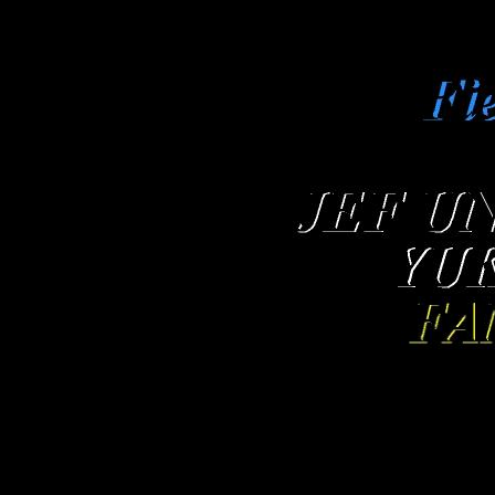
ＪＥＦ ＵＮＩＴＥＤ市原＆サッ