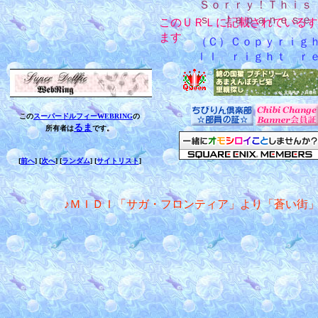
Ｓｏｒｒｙ！Ｔｈｉｓ
ｓ Ｊａｐａｎｅｓｅ
このＵＲＬに記載されているす
ます
（Ｃ）Ｃｏｐｙｒｉｇ
ｌｌ ｒｉｇｈｔ ｒ
この
スーパードルフィーWEBRING
の
るま
所有者は
です。
[
前へ
] [
次へ
] [
ランダム
] [
サイトリスト
]
♪ＭＩＤＩ「サガ・フロンティア」より「蒼い街」