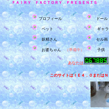
ＦＡＩＲＹ ＦＡＣＴＯＲＹ ＰＲＥＳＥＮＴＳ
プロフィール
ドー
ペット
ギャラ
妖精さん
セル画
お婆ちゃん
（準備中）
子供
あなたは
このサイトはＩＥ４．０またはＮ