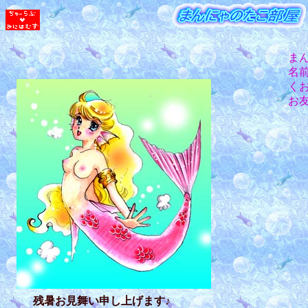
ま
名
く
お友
残暑お見舞い申し上げます♪